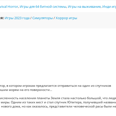
vival Horror
,
Игры для 64 битной системы
,
Игры на выживание
,
Инди иг
я:
Игры 2023 года
/
Симуляторы
/
Хоррор игры
р, в котором игрокам предлагается отправиться на один из спутников
рзшим морям на его поверхности…
 численность населения планеты Земля стала настолько большой, что люд
 миры. Одним из таких мест и стал спутник Юпитера, получивший назван
 нового дома, но как оказалось, представители человеческой расы были н