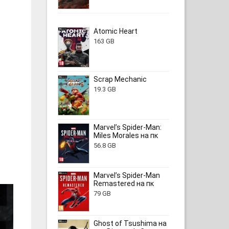
Atomic Heart
163 GB
Scrap Mechanic
19.3 GB
Marvel’s Spider-Man:
Miles Morales на пк
56.8 GB
Marvel’s Spider-Man
Remastered на пк
79 GB
Ghost of Tsushima на