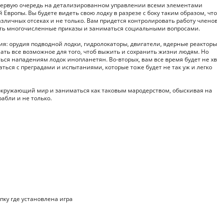
 первую очередь на детализированном управлении всеми элементами
 Европы. Вы будете видеть свою лодку в разрезе с боку таким образом, что
зличных отсеках и не только. Вам придется контролировать работу члено
ать многочисленные приказы и заниматься социальными вопросами.
я: орудия подводной лодки, гидролокаторы, двигатели, ядерные реакторы
лать все возможное для того, чтоб выжить и сохранить жизни людям. Но
ться нападениям лодок инопланетян. Во-вторых, вам все время будет не х
ваться с преградами и испытаниями, которые тоже будет не так уж и легко
 окружающий мир и заниматься как таковым мародерством, обыскивая на
абли и не только.
апку где установлена игра