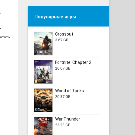
в
Популярные игры
,
Crossout
ватать
3.67 GB
Fortnite: Chapter 2
26.07 GB
World of Tanks
20.37 GB
War Thunder
23.23 GB