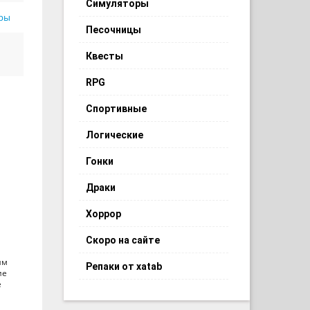
Симуляторы
ры
Песочницы
Квесты
RPG
Спортивные
Логические
Гонки
Драки
Хоррор
Скоро на сайте
ям
Репаки от xatab
ие
е