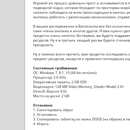
Игровой же процесс довольно прост и основывается в
подводной лодки, которая блуждает по просторам морей
сможете наблюдать за всем происходящим в каютах, ра
экипажа, работать с различными механизмами, отдав
В вашем распоряжении в Barotrauma все без исключени
сами члены экипажа и многое другое. И вам нужно сде
придется очень нелегко. Во-первых, вы будете поддава
ресурсов. Ну а в-третьих, каждый раз вы будете сталки
преодолеть.
Ну а помимо всего прочего, вам придется исследовать
предмет ресурсов, лекарств и провизии потонувшие кор
Системные требования:
ОС: Windows 7, 8.1, 10 (64-bit versions)
Процессор: 2.0 GHz
Оперативная память: 2 GB ОЗУ
Видеокарта: 128 MB Video Memory, Shader Model 2.0+
DirectX: Версии 9.0c
Место на диске: 2 GB
Установка:
1. Смонтировать образ
2. Установить
3. Скопировать таблетку из папки DOGE (на образе) в п
4. Играть