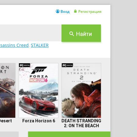
Вход
Регистрация
sassins Creed
,
STALKER
Desert
Forza Horizon 6
DEATH STRANDING
2: ON THE BEACH