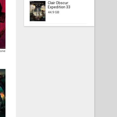
Clair Obscur:
Expedition 33
44.9 GB
tone