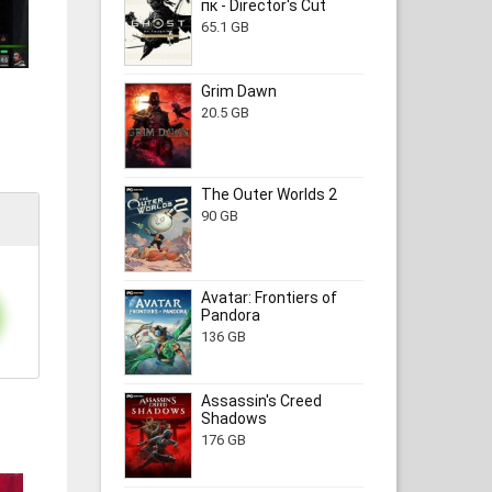
пк - Director's Cut
65.1 GB
Grim Dawn
20.5 GB
The Outer Worlds 2
90 GB
Avatar: Frontiers of
Pandora
136 GB
Assassin's Creed
Shadows
176 GB