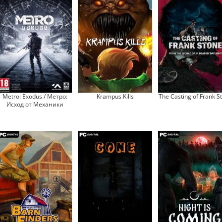
Metro: Exodus / Метро:
Krampus Kills
The Casting of Frank S
Исход от Механики