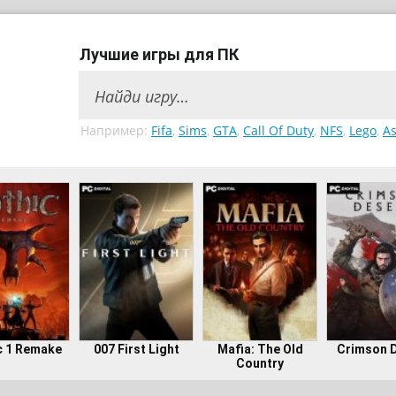
Лучшие игры для ПК
Например:
Fifa
,
Sims
,
GTA
,
Call Of Duty
,
NFS
,
Lego
,
As
c 1 Remake
007 First Light
Mafia: The Old
Crimson 
Country