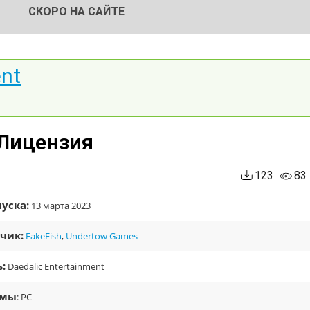
СКОРО НА САЙТЕ
ent
 Лицензия
123
83
уска:
13 марта 2023
чик:
FakeFish
,
Undertow Games
:
Daedalic Entertainment
рмы
: PC