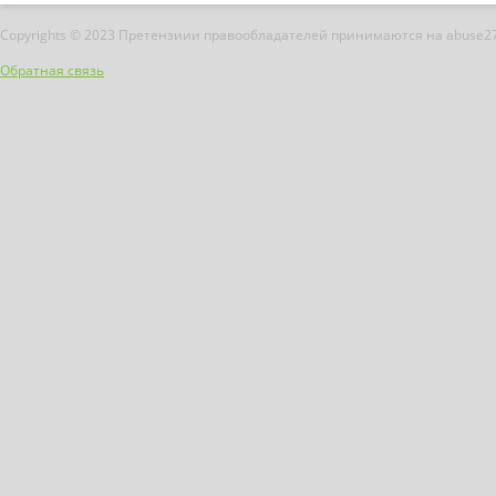
Copyrights © 2023 Претензиии правообладателей принимаются на abuse2
Обратная связь