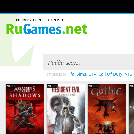
Например:
Fifa
,
Sims
,
GTA
,
Call Of Duty
,
NFS