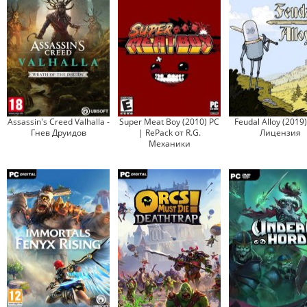
Assassin's Creed Valhalla -
Super Meat Boy (2010) PC
Feudal Alloy (2019
Гнев Друидов
| RePack от R.G.
Лицензия
Механики