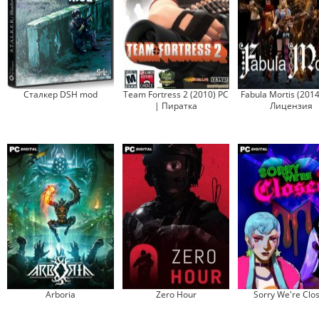
Сталкер DSH mod
Team Fortress 2 (2010) PC
Fabula Mortis (2014
| Пиратка
Лицензия
Arboria
Zero Hour
Sorry We're Clo