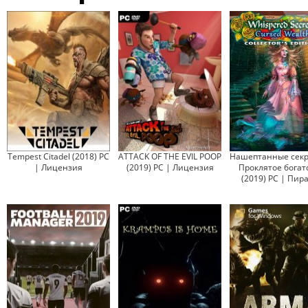
Tempest Citadel (2018) PC
ATTACK OF THE EVIL POOP
Нашептанные секр
| Лицензия
(2019) PC | Лицензия
Проклятое богат
(2019) PC | Пир