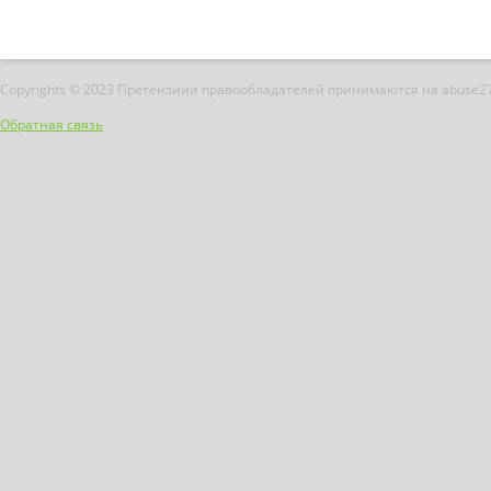
Copyrights © 2023 Претензиии правообладателей принимаются на abuse2
Обратная связь