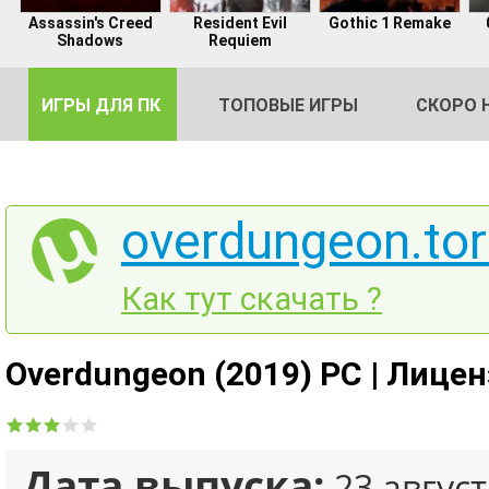
Assassin's Creed
Resident Evil
Gothic 1 Remake
Shadows
Requiem
ИГРЫ ДЛЯ ПК
ТОПОВЫЕ ИГРЫ
СКОРО 
overdungeon.tor
DE
Как тут скачать ?
2
Overdungeon (2019) PC | Лице
Дата выпуска:
23 август