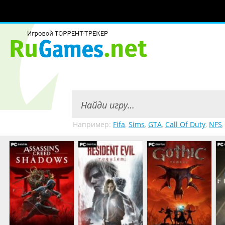
Например:
Fifa
,
Sims
,
GTA
,
Call Of Duty
,
NFS