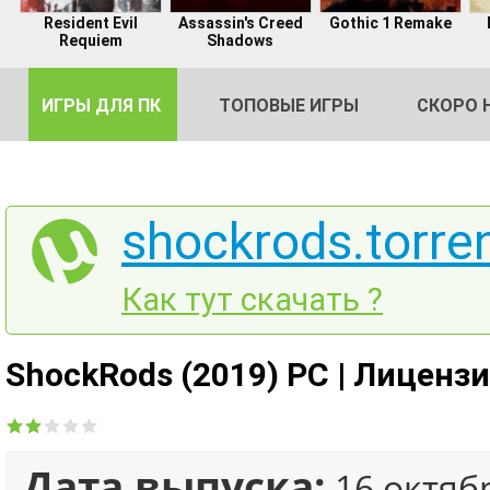
Resident Evil
Assassin's Creed
Gothic 1 Remake
Requiem
Shadows
ИГРЫ ДЛЯ ПК
ТОПОВЫЕ ИГРЫ
СКОРО 
shockrods.torre
DE
Как тут скачать ?
2
ShockRods (2019) PC | Лиценз
Дата выпуска:
16 октяб