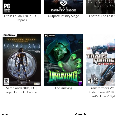
Life is Feudal (2015) PC |
Outpost: Infinity Siege
Enotria: The Last
Repack
Scrapland (2005) PC |
The Unliving
Transformers War
Repack от R.G. Catalyst
Cybertron (2010) 
RePack by z10y