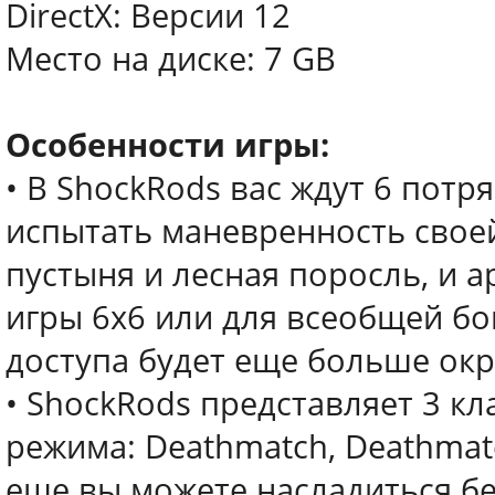
DirectX: Версии 12
Место на диске: 7 GB
Особенности игры:
• В ShockRods вас ждут 6 пот
испытать маневренность свое
пустыня и лесная поросль, и 
игры 6х6 или для всеобщей бо
доступа будет еще больше ок
• ShockRods представляет 3 к
режима: Deathmatch, Deathmatc
еще вы можете насладиться б