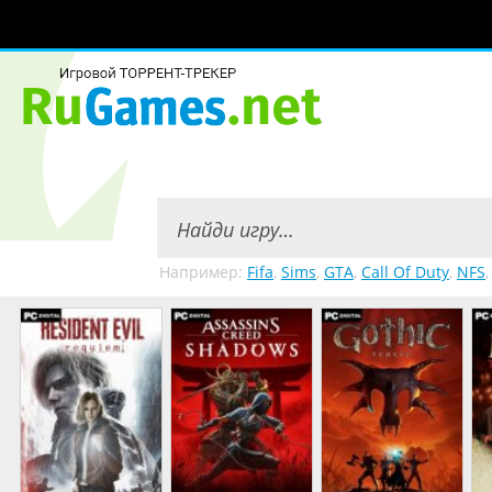
Например:
Fifa
,
Sims
,
GTA
,
Call Of Duty
,
NFS