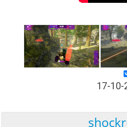
17-10
shockr