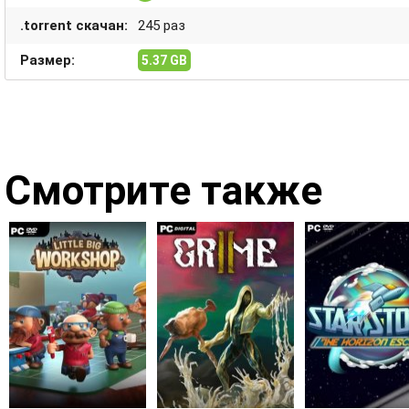
.torrent скачан:
245 раз
Размер:
5.37 GB
Смотрите также