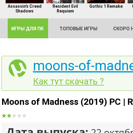
Assassin's Creed
Resident Evil
Gothic 1 Remake
Shadows
Requiem
ИГРЫ ДЛЯ ПК
ТОПОВЫЕ ИГРЫ
СКОРО 
moons-of-madne
DE
Как тут скачать ?
2
Moons of Madness (2019) PC | R
Дата выпуска:
22 октяб