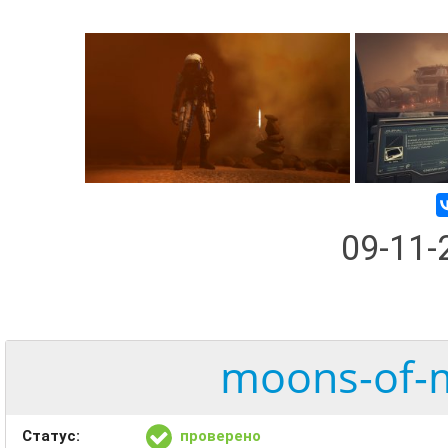
09-11
moons-of-m
Статус:
проверено