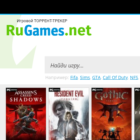
Например:
Fifa
,
Sims
,
GTA
,
Call Of Duty
,
NFS