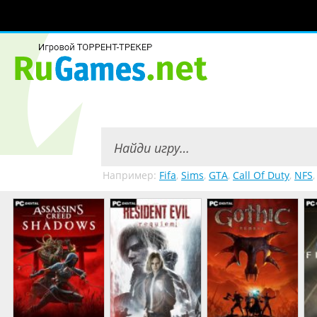
Например:
Fifa
,
Sims
,
GTA
,
Call Of Duty
,
NFS