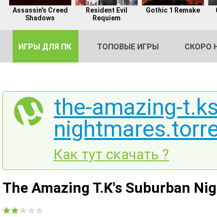
Assassin's Creed
Resident Evil
Gothic 1 Remake
Shadows
Requiem
ИГРЫ ДЛЯ ПК
ТОПОВЫЕ ИГРЫ
СКОРО 
the-amazing-t.k
nightmares.torr
DE
2
Как тут скачать ?
The Amazing T.K's Suburban Ni