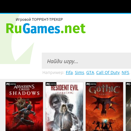
Например:
Fifa
,
Sims
,
GTA
,
Call Of Duty
,
NFS