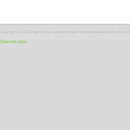
Copyrights © 2023 Претензиии правообладателей принимаются на abuse2
Обратная связь