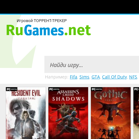
Например:
Fifa
,
Sims
,
GTA
,
Call Of Duty
,
NFS