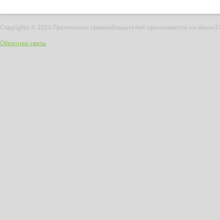
Copyrights © 2023 Претензиии правообладателей принимаются на abuse2
Обратная связь