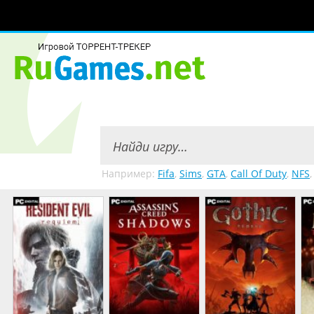
Например:
Fifa
,
Sims
,
GTA
,
Call Of Duty
,
NFS