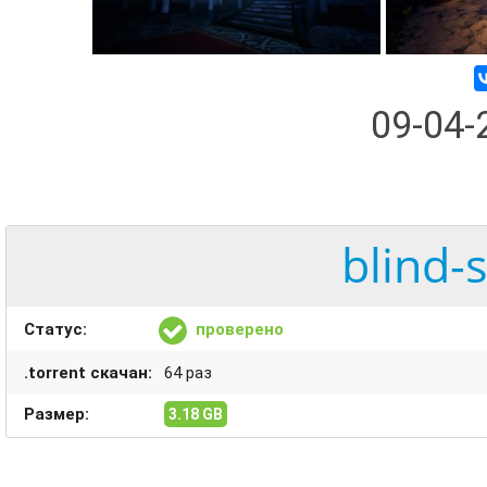
09-04
blind-
Статус:
проверено
.torrent скачан:
64 раз
Размер:
3.18 GB