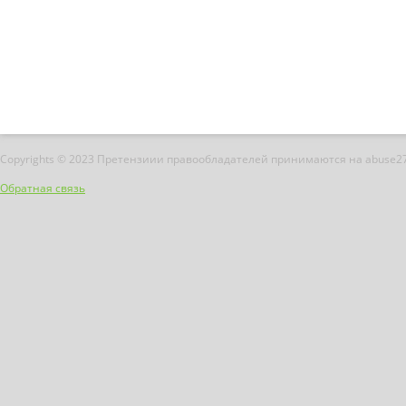
Copyrights © 2023 Претензиии правообладателей принимаются на abuse2
Обратная связь