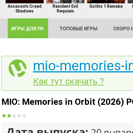
Assassin's Creed
Resident Evil
Gothic 1 Remake
Shadows
Requiem
ИГРЫ ДЛЯ ПК
ТОПОВЫЕ ИГРЫ
СКОРО 
mio-memories-in-
DE
Как тут скачать ?
2
MIO: Memories in Orbit (2026) 
Дата выпуска:
20 январ