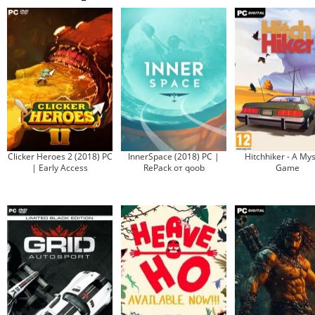
Clicker Heroes 2 (2018) PC
InnerSpace (2018) PC |
Hitchhiker - A My
| Early Access
RePack от qoob
Game