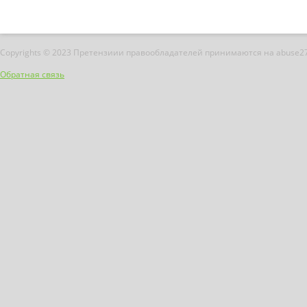
Copyrights © 2023 Претензиии правообладателей принимаются на abuse2
Обратная связь