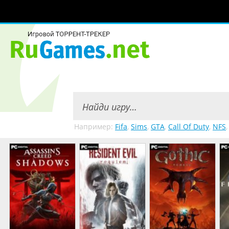
Например:
Fifa
,
Sims
,
GTA
,
Call Of Duty
,
NFS