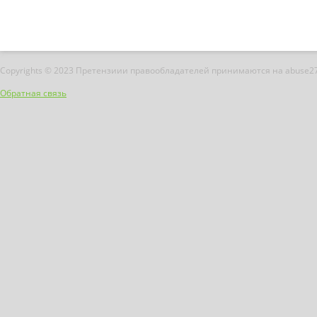
Copyrights © 2023 Претензиии правообладателей принимаются на abuse2
Обратная связь