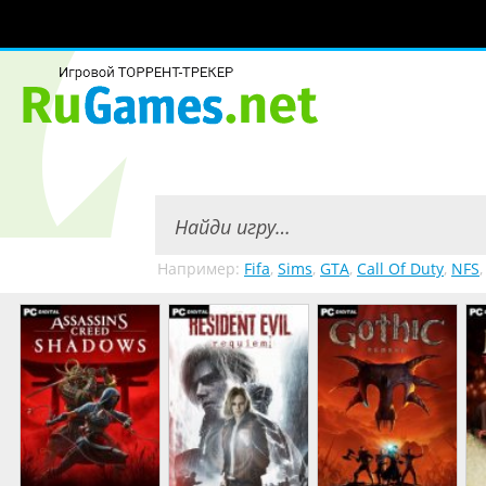
Например:
Fifa
,
Sims
,
GTA
,
Call Of Duty
,
NFS