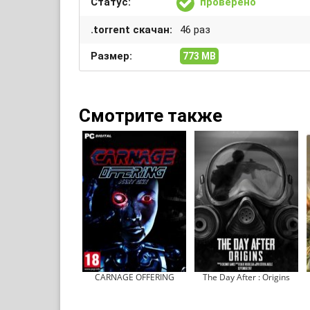
Статус:
проверено
.torrent скачан:
46 раз
Размер:
773 MB
Смотрите также
CARNAGE OFFERING
The Day After : Origins