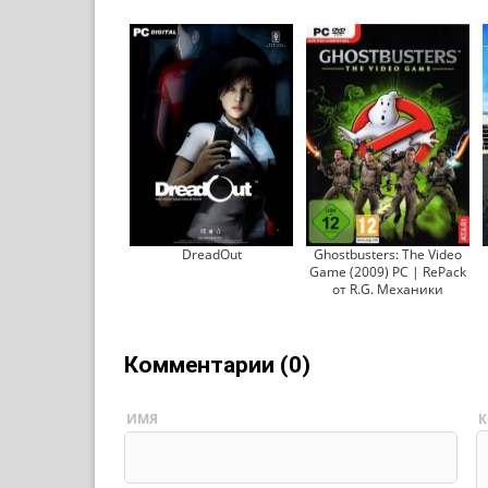
DreadOut
Ghostbusters: The Video
Game (2009) PC | RePack
от R.G. Механики
Комментарии (0)
ИМЯ
К