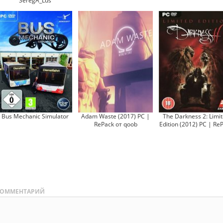
SeregA_Lus
Bus Mechanic Simulator
Adam Waste (2017) PC |
The Darkness 2: Limi
RePack от qoob
Edition (2012) PC | Re
ОММЕНТАРИЙ