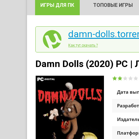
ИГРЫ ДЛЯ ПК
ТОПОВЫЕ ИГРЫ
damn-dolls.torre
Как тут скачать ?
Damn Dolls (2020) PC |
Дата вып
Разработ
Издатель
Платфо