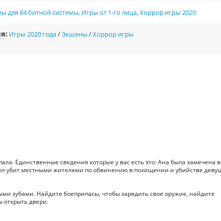
ы для 64 битной системы
,
Игры от 1-го лица
,
Хоррор игры 2020
я:
Игры 2020 года
/
Экшены
/
Хоррор игры
пала. Единственные сведения которые у вас есть это: Ана была замечена 
был убит местными жителями по обвинению в похищении и убийстве деву
ыми зубами. Найдите боеприпасы, чтобы зарядить свое оружие, найдите
ы открыть двери.