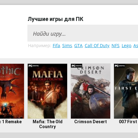
Лучшие игры для ПК
Например:
Fifa
,
Sims
,
GTA
,
Call Of Duty
,
NFS
,
Lego
,
As
c 1 Remake
Mafia: The Old
Crimson Desert
007 First
Country