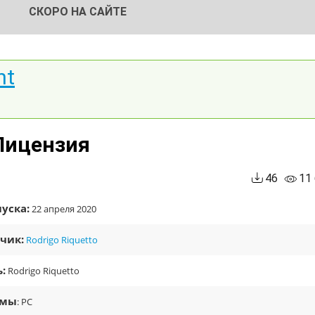
СКОРО НА САЙТЕ
nt
 Лицензия
46
11
уска:
22 апреля 2020
чик:
Rodrigo Riquetto
:
Rodrigo Riquetto
рмы
: PC