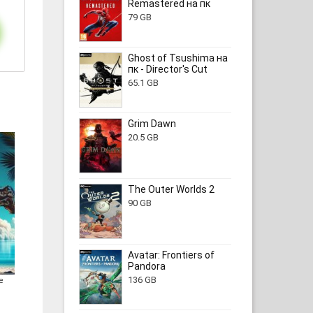
Remastered на пк
79 GB
Ghost of Tsushima на
пк - Director's Cut
65.1 GB
Grim Dawn
20.5 GB
The Outer Worlds 2
90 GB
Avatar: Frontiers of
Pandora
e
136 GB