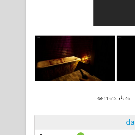
11 612
46
da