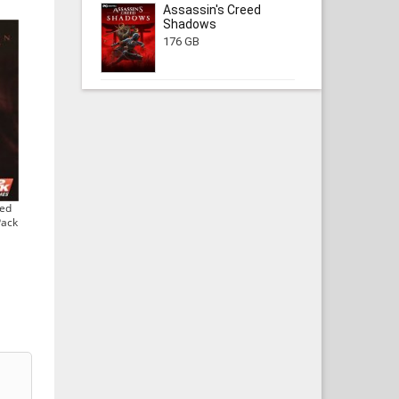
Assassin's Creed
Shadows
176 GB
ted
Pack