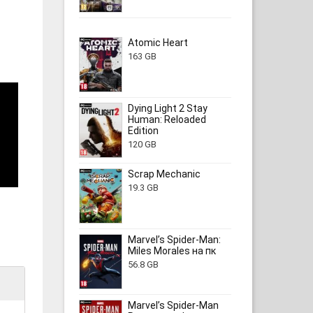
Atomic Heart
163 GB
Dying Light 2 Stay
Human: Reloaded
Edition
120 GB
Scrap Mechanic
19.3 GB
Marvel’s Spider-Man:
Miles Morales на пк
56.8 GB
Marvel’s Spider-Man