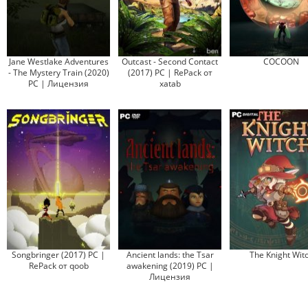
Jane Westlake Adventures
Outcast - Second Contact
COCOON
- The Mystery Train (2020)
(2017) PC | RePack от
PC | Лицензия
xatab
Songbringer (2017) PC |
Ancient lands: the Tsar
The Knight Wit
RePack от qoob
awakening (2019) PC |
Лицензия