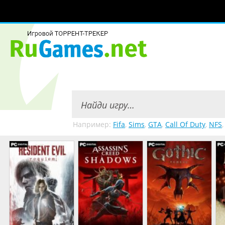
Например:
Fifa
,
Sims
,
GTA
,
Call Of Duty
,
NFS