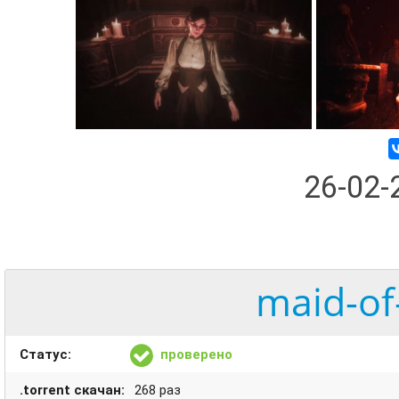
26-02
maid-of
Статус:
проверено
.torrent скачан:
268 раз