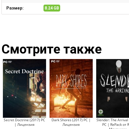
Размер:
8.24 GB
Смотрите также
Secret Doctrine (2017) PC
Dark Shores (2017) PC |
Slender: The Arrival
| Лицензия
Лицензия
PC | RePack от R