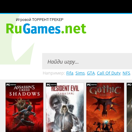
Например:
Fifa
,
Sims
,
GTA
,
Call Of Duty
,
NFS