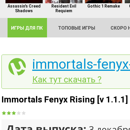
Assassin's Creed
Resident Evil
Gothic 1 Remake
Shadows
Requiem
ИГРЫ ДЛЯ ПК
ТОПОВЫЕ ИГРЫ
СКОРО 
immortals-fenyx-
DE
Как тут скачать ?
2
Immortals Fenyx Rising [v 1.1.1]
Дата выпуска:
3 декабр