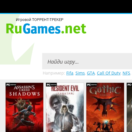
Например:
Fifa
,
Sims
,
GTA
,
Call Of Duty
,
NFS