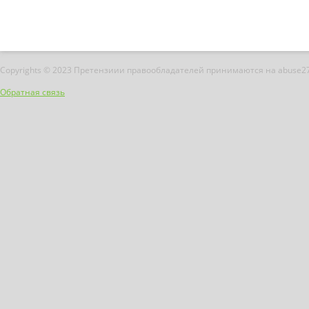
Copyrights © 2023 Претензиии правообладателей принимаются на abuse2
Обратная связь