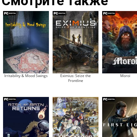
Смотрите также
Irritability & Mood Swings
Eximius: Seize the
Moroi
Frontline