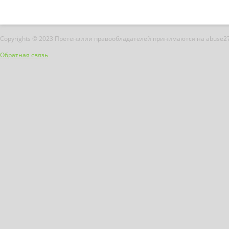
Copyrights © 2023 Претензиии правообладателей принимаются на abuse2
Обратная связь