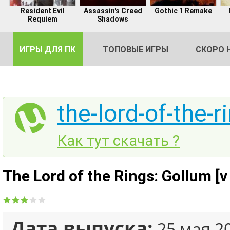
Resident Evil
Assassin's Creed
Gothic 1 Remake
Requiem
Shadows
ИГРЫ ДЛЯ ПК
ТОПОВЫЕ ИГРЫ
СКОРО 
the-lord-of-the-r
DE
Как тут скачать ?
2
The Lord of the Rings: Gollum [
Дата выпуска:
25 мая 2