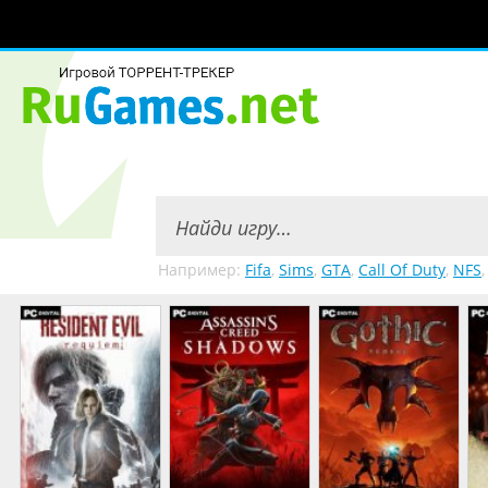
Например:
Fifa
,
Sims
,
GTA
,
Call Of Duty
,
NFS