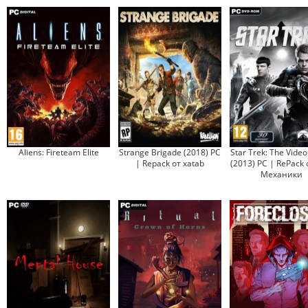
Aliens: Fireteam Elite
Strange Brigade (2018) PC
Star Trek: The Vide
| Repack от xatab
(2013) PC | RePack 
Механики