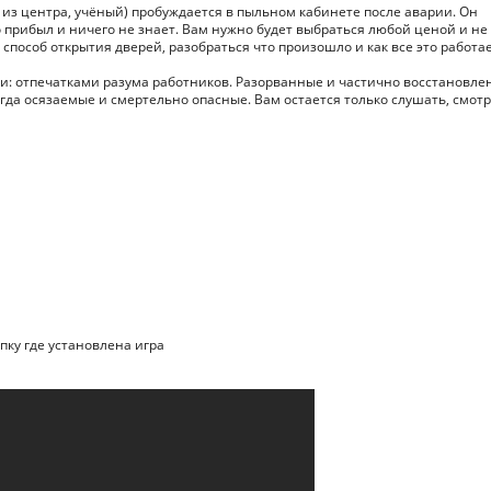
 из центра, учёный) пробуждается в пыльном кабинете после аварии. Он
о прибыл и ничего не знает. Вам нужно будет выбраться любой ценой и не
способ открытия дверей, разобраться что произошло и как все это работае
и: отпечатками разума работников. Разорванные и частично восстановл
егда осязаемые и смертельно опасные. Вам остается только слушать, смотр
апку где установлена игра