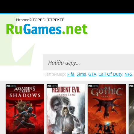
Например:
Fifa
,
Sims
,
GTA
,
Call Of Duty
,
NFS