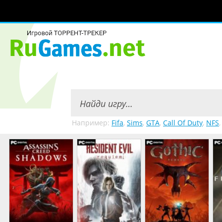
Например:
Fifa
,
Sims
,
GTA
,
Call Of Duty
,
NFS