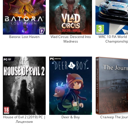
Batora: Lost Haven
Vlad Circus: Descend Into
WRC 10 FIA World 
Madness
Championshi
House of Evil 2 (2019) PC |
Deer & Boy
Сталкер The Jou
Лицензия