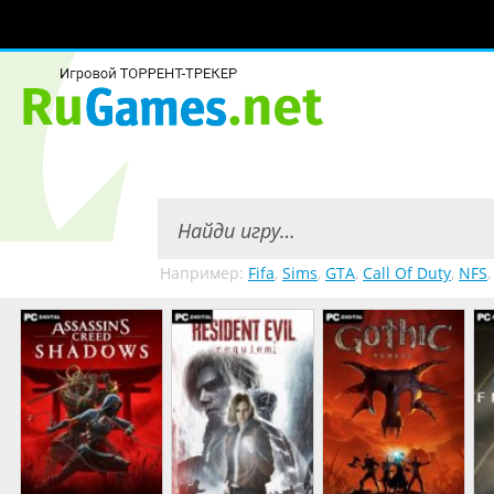
Например:
Fifa
,
Sims
,
GTA
,
Call Of Duty
,
NFS