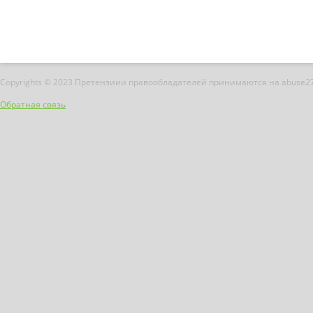
Copyrights © 2023 Претензиии правообладателей принимаются на abuse2
Обратная связь