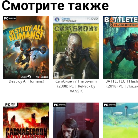
Смотрите также
Destroy All Humans!
Симбионт / The Swarm
BATTLETECH Flash
(2008) PC | RePack by
(2018) PC | Лице
VANSIK