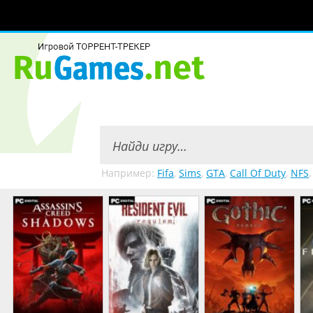
Например:
Fifa
,
Sims
,
GTA
,
Call Of Duty
,
NFS