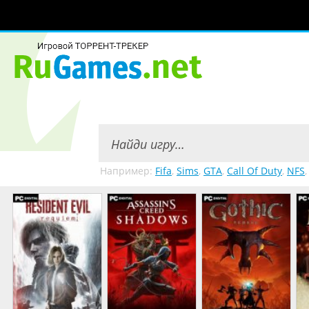
Например:
Fifa
,
Sims
,
GTA
,
Call Of Duty
,
NFS