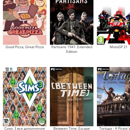
Good Pizza, Great Pizza
Partisans 1941: Extended
MotoGP 21
Edition
Симс 3 все дополнения
Between Time: Escape
Tortuga - A Pirate'