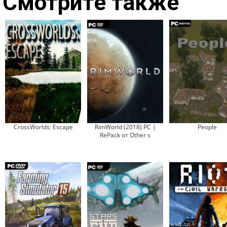
Смотрите также
CrossWorlds: Escape
RimWorld (2018) PC |
People
RePack от Other s