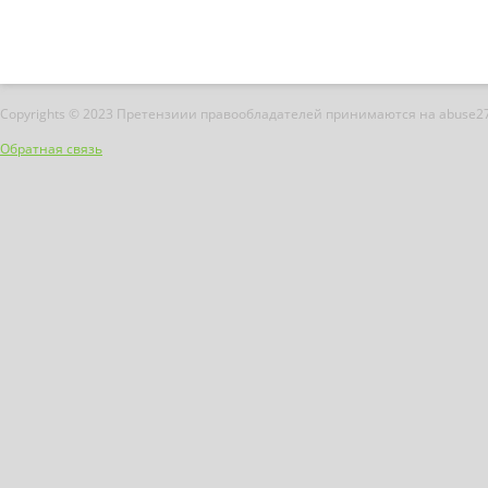
Copyrights © 2023 Претензиии правообладателей принимаются на abuse2
Обратная связь