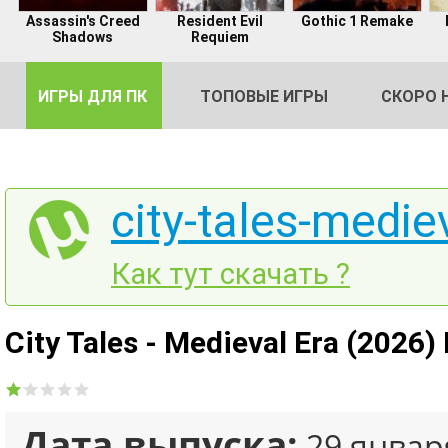
Assassin's Creed
Resident Evil
Gothic 1 Remake
Shadows
Requiem
ИГРЫ ДЛЯ ПК
ТОПОВЫЕ ИГРЫ
СКОРО 
city-tales-medie
DE
Как тут скачать ?
2
City Tales - Medieval Era (2026
Дата выпуска:
29 январ