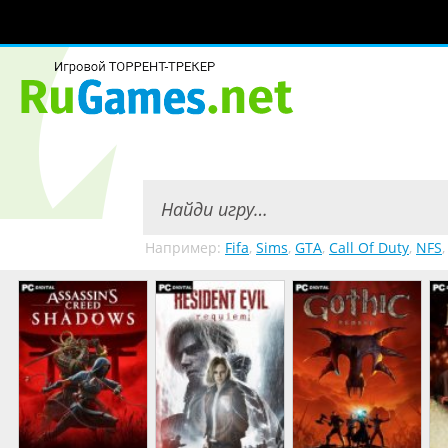
Например:
Fifa
,
Sims
,
GTA
,
Call Of Duty
,
NFS