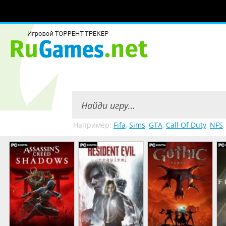
Например:
Fifa
,
Sims
,
GTA
,
Call Of Duty
,
NFS