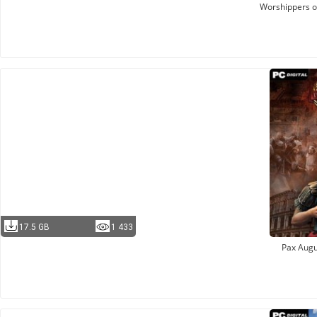
Worshippers o
17.5 GB
1 433
Pax Augu