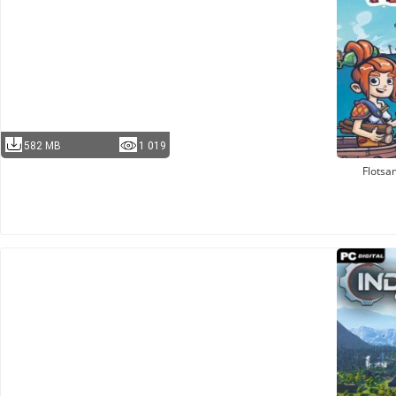
582 MB
1 019
Flots