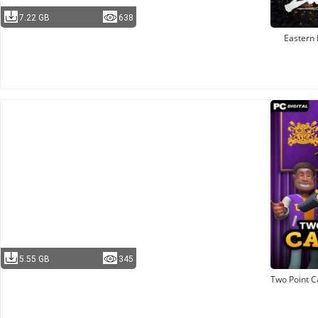
7.22 GB
638
Eastern 
5.55 GB
345
Two Point 