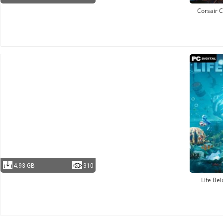
Corsair 
4.93 GB
310
Life Be