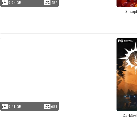
9.94 GB
452
Sintop
9.41 GB
651
DarkSwi