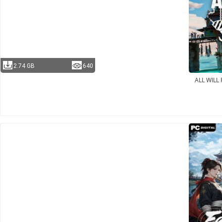
2.74 GB
640
ALL WILL 