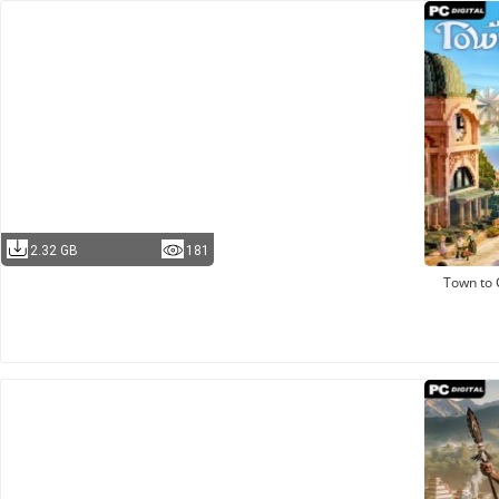
2.32 GB
181
Town to 