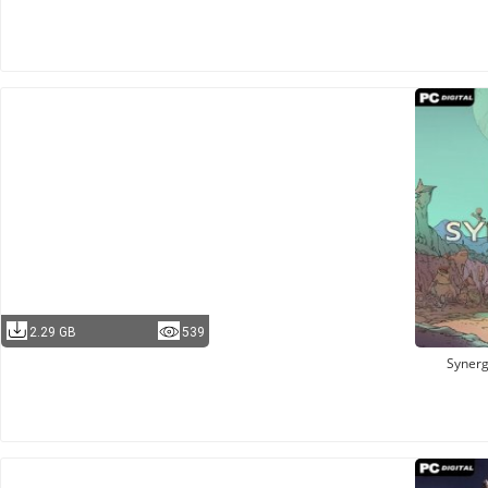
2.29 GB
539
Syner