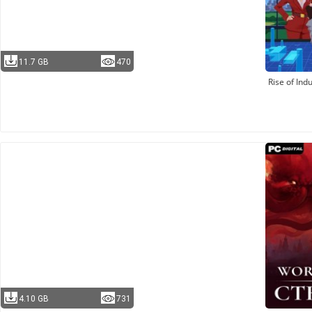
11.7 GB
470
Rise of Ind
4.10 GB
731