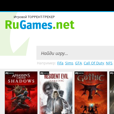
Например:
Fifa
,
Sims
,
GTA
,
Call Of Duty
,
NFS