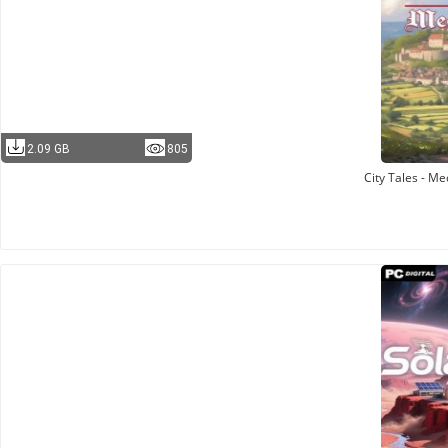
2.09 GB
805
City Tales - Me