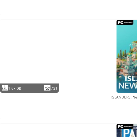
1.67 GB
721
ISLANDERS: N