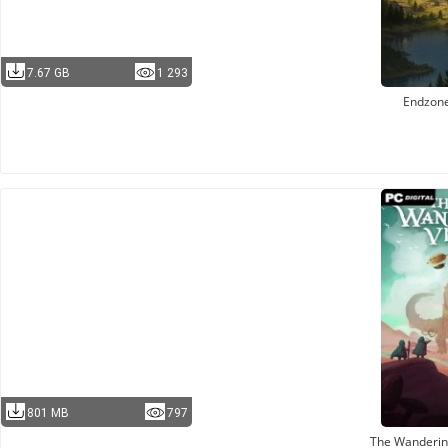
7.67 GB
1 293
Endzon
801 MB
797
The Wandering