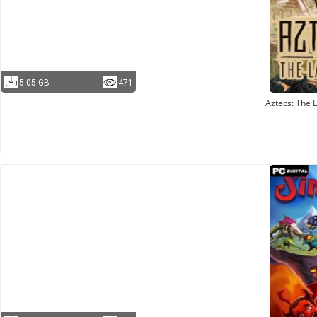
5.05 GB
471
Aztecs: The 