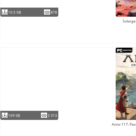
10.5 GB
878
Solarg
109 GB
2 313
Anno 117: Pa