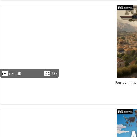
6.30 GB
737
Pompeii: The