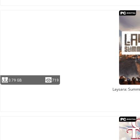
3.79 GB
719
Laysara: Summ