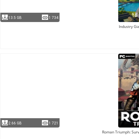
13.5 GB
1 734
Industry Gi
2.66 GB
1 721
Roman Triumph: Survi