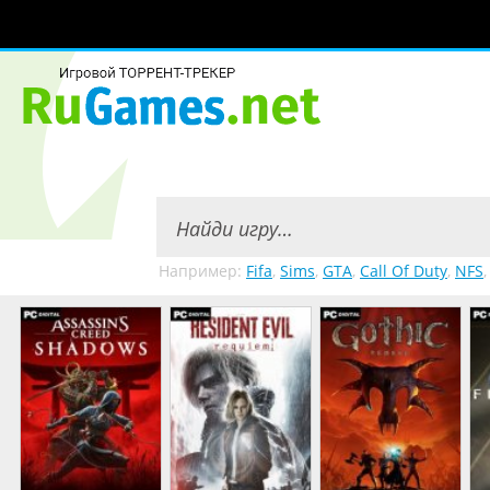
Например:
Fifa
,
Sims
,
GTA
,
Call Of Duty
,
NFS