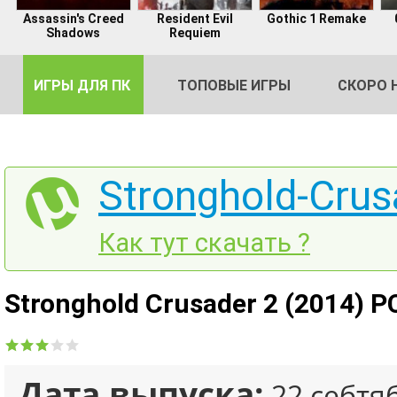
Assassin's Creed
Resident Evil
Gothic 1 Remake
Shadows
Requiem
ИГРЫ ДЛЯ ПК
ТОПОВЫЕ ИГРЫ
СКОРО 
Stronghold-Crus
DE
Как тут скачать ?
2
Stronghold Crusader 2 (2014) PC
Дата выпуска:
22 себтя