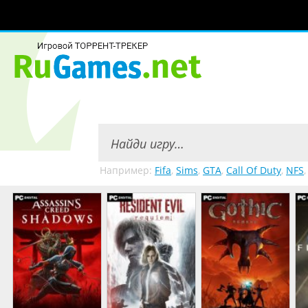
Например:
Fifa
,
Sims
,
GTA
,
Call Of Duty
,
NFS