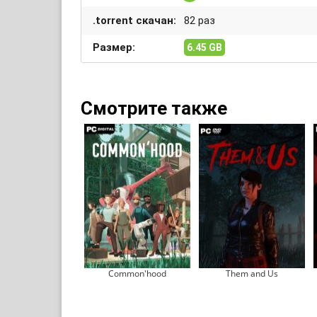
.torrent скачан:
82 раз
Размер:
6.45 GB
Смотрите также
Common'hood
Them and Us