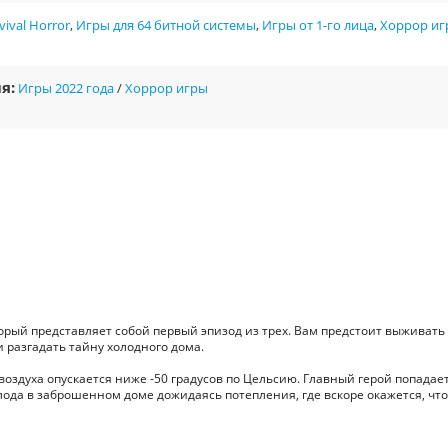
vival Horror
,
Игры для 64 битной системы
,
Игры от 1-го лица
,
Хоррор иг
я:
Игры 2022 года
/
Хоррор игры
оторый представляет собой первый эпизод из трех. Вам предстоит выживать
 разгадать тайну холодного дома.
воздуха опускается ниже -50 градусов по Цельсию. Главный герой попадает
ода в заброшенном доме дожидаясь потепления, где вскоре окажется, что