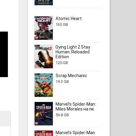
Atomic Heart
163 GB
Dying Light 2 Stay
Human: Reloaded
Edition
120 GB
Scrap Mechanic
19.3 GB
Marvel’s Spider-Man:
Miles Morales на пк
56.8 GB
Marvel’s Spider-Man