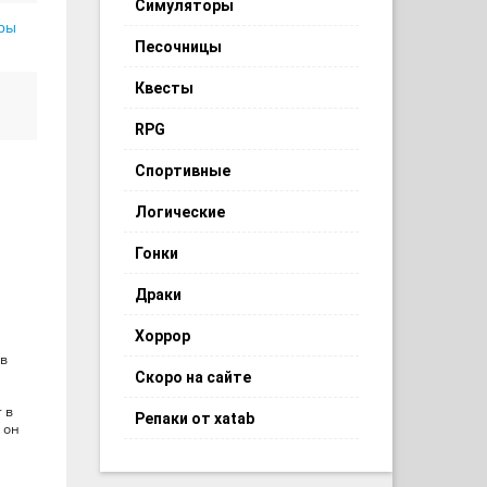
Симуляторы
ры
Песочницы
Квесты
RPG
Спортивные
Логические
Гонки
Драки
Хоррор
 в
Скоро на сайте
 в
Репаки от xatab
 он