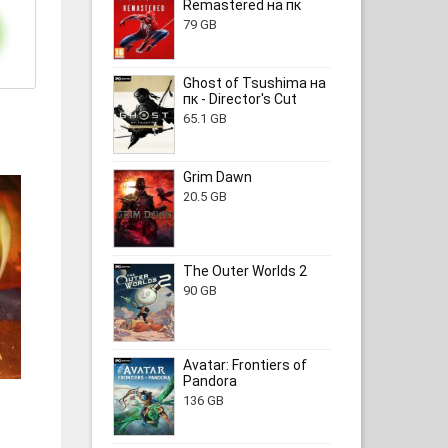
Remastered на пк
79 GB
Ghost of Tsushima на
пк - Director's Cut
65.1 GB
Grim Dawn
20.5 GB
The Outer Worlds 2
90 GB
Avatar: Frontiers of
Pandora
136 GB