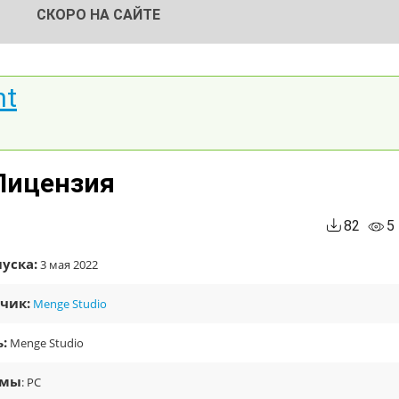
СКОРО НА САЙТЕ
nt
 Лицензия
82
5
уска:
3 мая 2022
чик:
Menge Studio
:
Menge Studio
рмы
: PC