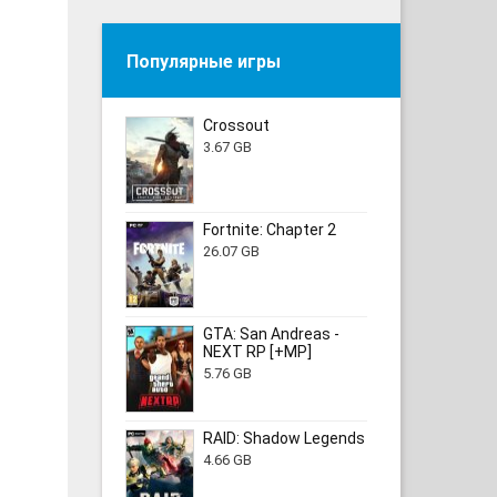
Популярные игры
Crossout
3.67 GB
Fortnite: Chapter 2
26.07 GB
GTA: San Andreas -
NEXT RP [+MP]
5.76 GB
RAID: Shadow Legends
4.66 GB