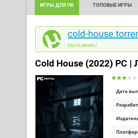
ИГРЫ ДЛЯ ПК
ТОПОВЫЕ ИГРЫ
cold-house.torre
Как тут скачать ?
Cold House (2022) PC |
Дата вып
Разработ
Издатель
Платфо