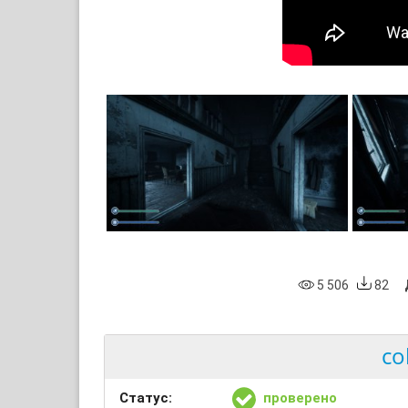
5 506
82
co
Статус:
проверено