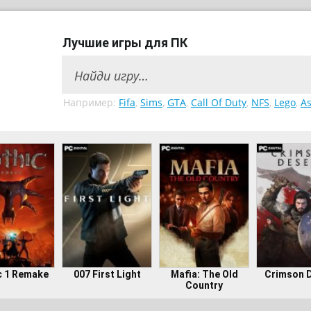
Лучшие игры для ПК
Например:
Fifa
,
Sims
,
GTA
,
Call Of Duty
,
NFS
,
Lego
,
As
c 1 Remake
007 First Light
Mafia: The Old
Crimson 
Country