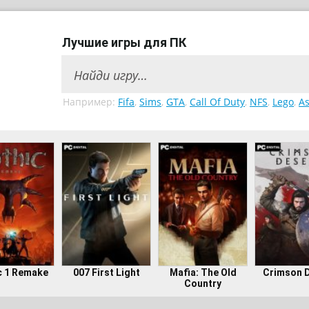
Лучшие игры для ПК
Например:
Fifa
,
Sims
,
GTA
,
Call Of Duty
,
NFS
,
Lego
,
As
c 1 Remake
007 First Light
Mafia: The Old
Crimson 
Country