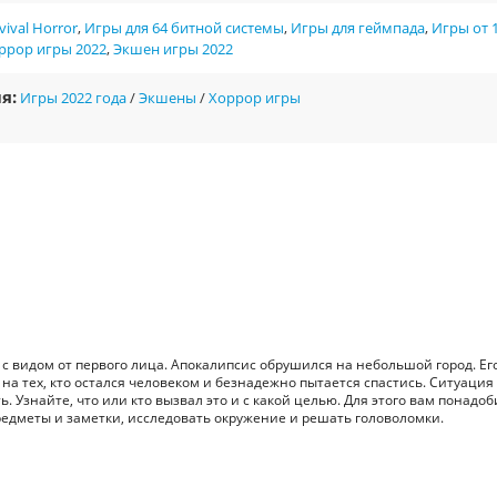
vival Horror
,
Игры для 64 битной системы
,
Игры для геймпада
,
Игры от 1
ррор игры 2022
,
Экшен игры 2022
я:
Игры 2022 года
/
Экшены
/
Хоррор игры
rror с видом от первого лица. Апокалипсис обрушился на небольшой город. Ег
а тех, кто остался человеком и безнадежно пытается спастись. Ситуация
. Узнайте, что или кто вызвал это и с какой целью. Для этого вам понадоб
редметы и заметки, исследовать окружение и решать головоломки.