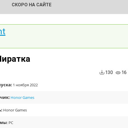
СКОРО НА САЙТЕ
nt
 Пиратка
130
16
уска:
1 ноября 2022
чик:
Honor Games
:
Honor Games
рмы
: PC