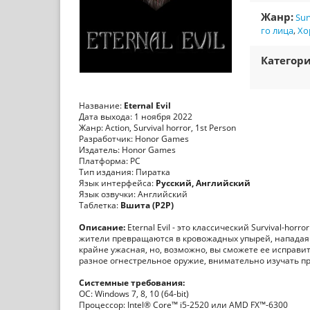
Жанр:
Sur
го лица
,
Хо
Категори
Название:
Eternal Evil
Дата выхода: 1 ноября 2022
Жанр: Action, Survival horror, 1st Person
Разработчик: Honor Games
Издатель: Honor Games
Платформа: PC
Тип издания: Пиратка
Язык интерфейса:
Русский, Английский
Язык озвучки: Английский
Таблетка:
Вшита (P2P)
Описание:
Eternal Evil - это классический Survival-ho
жители превращаются в кровожадных упырей, нападая н
крайне ужасная, но, возможно, вы сможете ее исправить
разное огнестрельное оружие, внимательно изучать п
Системные требования:
ОС: Windows 7, 8, 10 (64-bit)
Процессор: Intel® Core™ i5-2520 или AMD FX™-6300