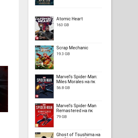
Atomic Heart
163 GB
Scrap Mechanic
19.3 GB
Marvel’s Spider-Man:
Miles Morales на пк
56.8 GB
Marvel’s Spider-Man
Remastered на пк
79 GB
Ghost of Tsushima на