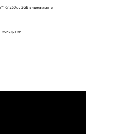
n™ R7 260x с 2GB видеопамяти
м монстрами