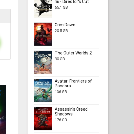
пк - Director's Cut
65.1 GB
Grim Dawn
20.5 GB
The Outer Worlds 2
90 GB
Avatar: Frontiers of
Pandora
136 GB
Assassin's Creed
Shadows
176 GB