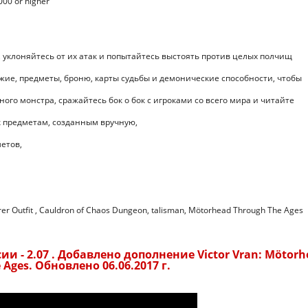
00 or higher
 уклоняйтесь от их атак и попытайтесь выстоять против целых полчищ
жие, предметы, броню, карты судьбы и демонические способности, чтобы
ого монстра, сражайтесь бок о бок с игроками со всего мира и читайте
 предметам, созданным вручную,
етов,
erer Outfit , Cauldron of Chaos Dungeon, talisman, Mötorhead Through The Ages
и - 2.07 . Добавлено дополнение Victor Vran: Mötorh
 Ages. Обновлено 06.06.2017 г.