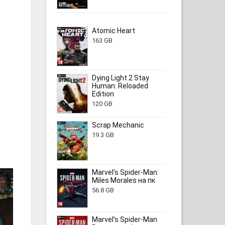
Atomic Heart
163 GB
Dying Light 2 Stay
Human: Reloaded
Edition
120 GB
Scrap Mechanic
19.3 GB
Marvel’s Spider-Man:
Miles Morales на пк
56.8 GB
Marvel’s Spider-Man