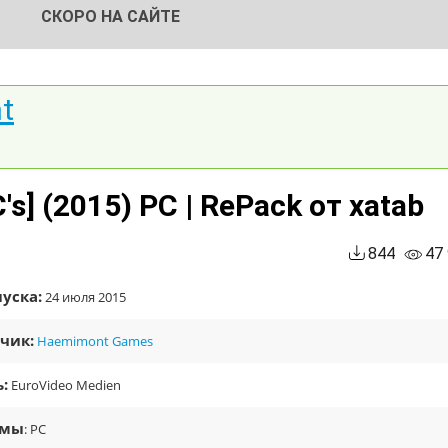
СКОРО НА САЙТЕ
nt
C's] (2015) PC | RePack от xatab
844
47
уска:
24 июля 2015
чик:
Haemimont Games
:
EuroVideo Medien
рмы
: PC