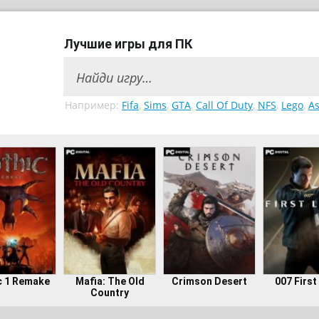
Лучшие игры для ПК
Например:
Fifa
,
Sims
,
GTA
,
Call Of Duty
,
NFS
,
Lego
,
As
c 1 Remake
Mafia: The Old
Crimson Desert
007 First
Country