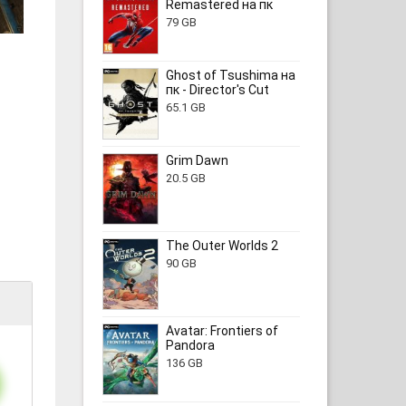
Remastered на пк
79 GB
Ghost of Tsushima на
пк - Director's Cut
65.1 GB
Grim Dawn
20.5 GB
The Outer Worlds 2
90 GB
Avatar: Frontiers of
Pandora
136 GB