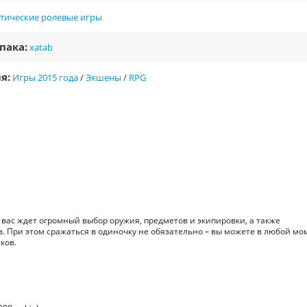
ктические ролевые игры
пака:
xatab
я:
Игры 2015 года
/
Экшены
/
RPG
е вас ждет огромный выбор оружия, предметов и экипировки, а также
. При этом сражаться в одиночку не обязательно – вы можете в любой мо
ков.