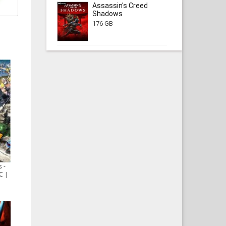
Assassin's Creed
Shadows
176 GB
 -
C |