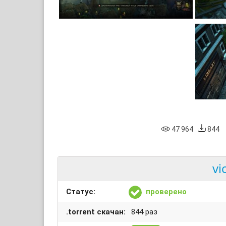
47 964
844
vi
Статус:
проверено
.torrent скачан:
844 раз