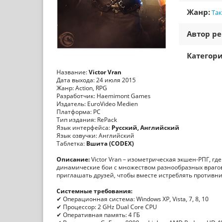
Жанр:
Та
Автор ре
Категори
Название:
Victor Vran
Дата выхода: 24 июля 2015
Жанр: Action, RPG
Разработчик: Haemimont Games
Издатель: EuroVideo Medien
Платформа: РС
Тип издания: RePack
Язык интерфейса:
Русский, Английский
Язык озвучки: Английский
Таблетка:
Вшита (CODEX)
Описание:
Victor Vran – изометрическая экшен-РПГ, гд
динамические бои с множеством разнообразных врагов
приглашать друзей, чтобы вместе истреблять противни
Системные требования:
✔ Операционная система: Windows XP, Vista, 7, 8, 10
✔ Процессор: 2 GHz Dual Core CPU
✔ Оперативная память: 4 ГБ