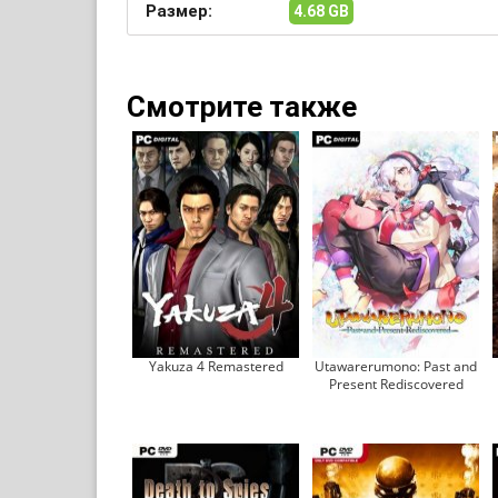
Размер:
4.68 GB
Смотрите также
Yakuza 4 Remastered
Utawarerumono: Past and
Present Rediscovered