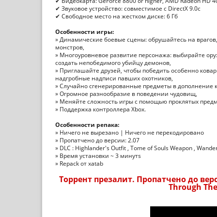
✔ Видеокарта: GeForce 8800 or higher, AMD Radeon HD 40
✔ Звуковое устройство: совместимое с DirectX 9.0с
✔ Свободное место на жестком диске: 6 Гб
Особенности игры:
» Динамические боевые сцены: обрушайтесь на врагов,
монстров,
» Многоуровневое развитие персонажа: выбирайте ору
создать непобедимого убийцу демонов,
» Приглашайте друзей, чтобы победить особенно коварн
надгробные надписи павших охотников,
» Случайно сгенерированные предметы в дополнение к
» Огромное разнообразие в поведении чудовищ,
» Меняйте сложность игры с помощью проклятых предм
» Поддержка контроллера Xbox.
Особенности репака:
» Ничего не вырезано | Ничего не перекодировано
» Пропатчено до версии: 2.07
» DLC : Highlander's Outfit , Tome of Souls Weapon , Wand
» Время установки ~ 3 минутs
» Repack от xatab
Торрент презалит. Пропатчено до верси
Through The