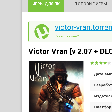
ИГРЫ ДЛЯ ПК
ТОПОВЫЕ ИГРЫ
victor-vran.torre
Как тут скачать ?
Victor Vran [v 2.07 + DL
Дата вып
Разработ
Издатель
Платфо