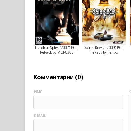
Death to Spies (2007) PC |
Saints Row 2 (2009) PC |
RePack by MOP030B
RePack by Fenixx
Комментарии (0)
ИМЯ
К
E-MAIL