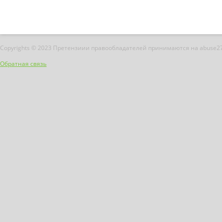
Copyrights © 2023 Претензиии правообладателей принимаются на abuse2
Обратная связь