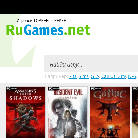
Например:
Fifa
,
Sims
,
GTA
,
Call Of Duty
,
NFS