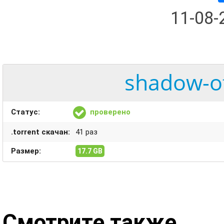
11-08
shadow-of
Статус:
проверено
.torrent скачан:
41 раз
Размер:
17.7 GB
Смотрите также