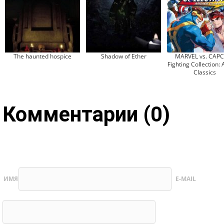
The haunted hospice
Shadow of Ether
MARVEL vs. CAP
Fighting Collection:
Classics
Комментарии (0)
ИМЯ
E-MAIL