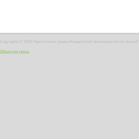
Copyrights © 2023 Претензиии правообладателей принимаются на abuse2
Обратная связь