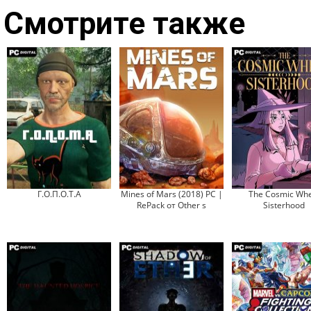
Смотрите также
Г.О.П.О.Т.А
Mines of Mars (2018) PC |
The Cosmic Whe
RePack от Other s
Sisterhood