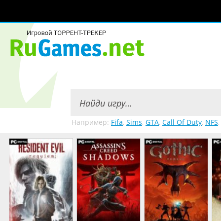
Например:
Fifa
,
Sims
,
GTA
,
Call Of Duty
,
NFS