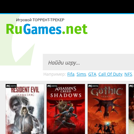
Например:
Fifa
,
Sims
,
GTA
,
Call Of Duty
,
NFS