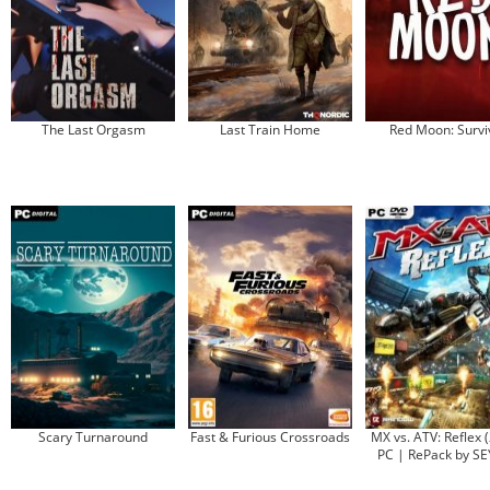
The Last Orgasm
Last Train Home
Red Moon: Survi
Scary Turnaround
Fast & Furious Crossroads
MX vs. ATV: Reflex 
PC | RePack by S