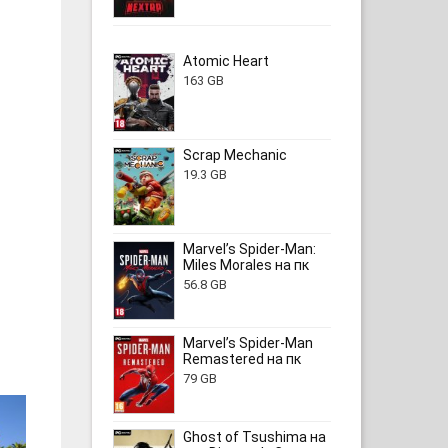
Atomic Heart
163 GB
Scrap Mechanic
19.3 GB
Marvel’s Spider-Man:
Miles Morales на пк
56.8 GB
Marvel’s Spider-Man
Remastered на пк
79 GB
Ghost of Tsushima на