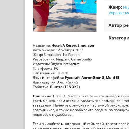
Жанр:
Игр
Управлени
Автор ре
Категори
Название:
Hotel: A Resort Simulator
Дата выхода: 12 октября 2023
Жанр: Simulation, 1st Person
Разработчик: Ringzero Game Studio
Издатель: Bigben Interactive
Платформа: PC
Тип издания: RePack
Язык интерфейса:
Русский, Английский, Multi15
Язык озвучки: Английский
Таблетка:
Вшита (TENOKE)
Описание:
Hotel: A Resort Simulator — это иммерсивны
стать менеджером отеля, а сделать все возможное, чт
заведении. Начните с ремонта и частичной реконстр
сотрудников, а также не забывайте следить за порядк
некоторые неудобства.
Если вы любите многогранный геймплей, то этот проект 
творение множество самых разнообразных механик, чт