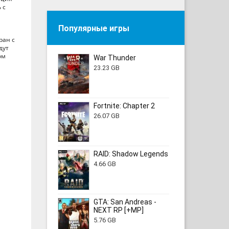
 с
Популярные игры
ран с
дут
ом
War Thunder
23.23 GB
Fortnite: Chapter 2
26.07 GB
RAID: Shadow Legends
4.66 GB
GTA: San Andreas -
NEXT RP [+MP]
5.76 GB