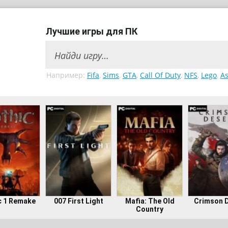
Лучшие игры для ПК
Например:
Fifa
,
Sims
,
GTA
,
Call Of Duty
,
NFS
,
Lego
,
As
c 1 Remake
007 First Light
Mafia: The Old
Crimson 
Country