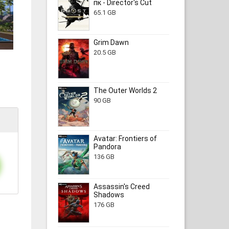
пк - Director's Cut
65.1 GB
Grim Dawn
20.5 GB
The Outer Worlds 2
90 GB
Avatar: Frontiers of
Pandora
136 GB
Assassin's Creed
Shadows
176 GB