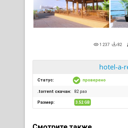
1 237
82
hotel-a-r
Статус:
проверено
.torrent скачан:
82 раз
Размер:
3.52 GB
Смотрите также