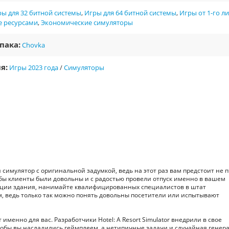
ы для 32 битной системы
,
Игры для 64 битной системы
,
Игры от 1-го л
е ресурсами
,
Экономические симуляторы
пака:
Chovka
я:
Игры 2023 года
/
Симуляторы
й симулятор с оригинальной задумкой, ведь на этот раз вам предстоит не 
обы клиенты были довольны и с радостью провели отпуск именно в вашем
укции здания, нанимайте квалифицированных специалистов в штат
ом, ведь только так можно понять довольны посетители или испытывают
именно для вас. Разработчики Hotel: A Resort Simulator внедрили в свое
обы вы насладились геймплеем, а нетипичные задачи и случайная генер