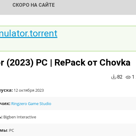
СКОРО НА САЙТЕ
mulator.torrent
or (2023) PC | RePack от Chovka
82
1
уска:
12 октября 2023
чик:
Ringzero Game Studio
:
Bigben Interactive
рмы
: PC