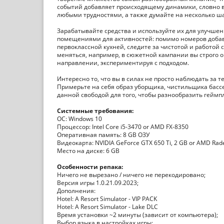
событий добавляет происходящему динамики, словно в
любыми трудностями, а также думайте на несколько ша
Зарабатывайте средства и используйте их для улучше
помещениями для активностей: помимо номеров добавьт
первоклассной кухней, следите за чистотой и работой
меняться, например, в сюжетной кампании вы строго о
направлении, экспериментируя с подходом.
Интересно то, что вы в силах не просто наблюдать за т
Примерьте на себя образ уборщика, чистильщика бассе
данной свободой для того, чтобы разнообразить геймп
Системные требования:
ОС: Windows 10
Процессор: Intel Core i5-3470 or AMD FX-8350
Оперативная память: 8 GB ОЗУ
Видеокарта: NVIDIA GeForce GTX 650 Ti, 2 GB or AMD Rad
Место на диске: 6 GB
Особенности репака:
Ничего не вырезано / ничего не перекодировано;
Версия игры 1.0.21.09.2023;
Дополнения:
Hotel: A Resort Simulator - VIP PACK
Hotel: A Resort Simulator - Lake DLC
Время установки ~2 минуты (зависит от компьютера);
Выбор языка в настройках игры;