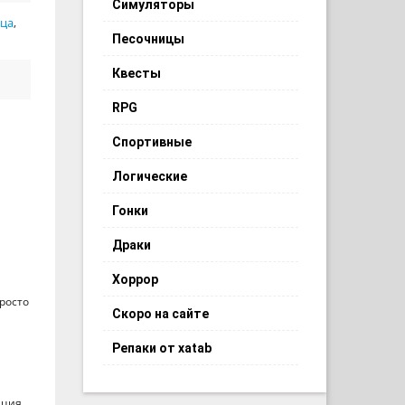
Симуляторы
ица
,
Песочницы
Квесты
RPG
Спортивные
Логические
Гонки
Драки
Хоррор
просто
Скоро на сайте
Репаки от xatab
ация