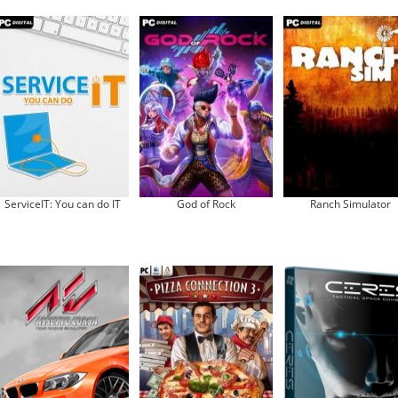
ServiceIT: You can do IT
God of Rock
Ranch Simulator