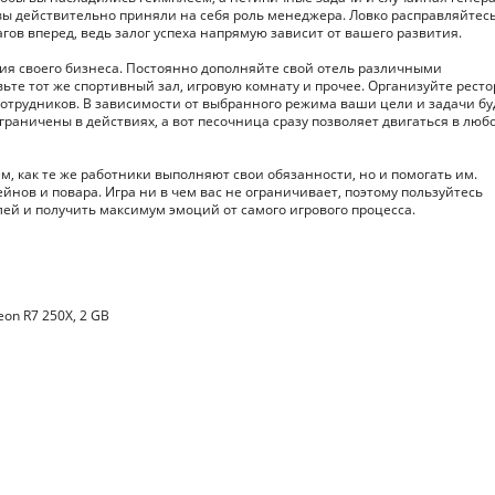
ы действительно приняли на себя роль менеджера. Ловко расправляйтесь
гов вперед, ведь залог успеха напрямую зависит от вашего развития.
ния своего бизнеса. Постоянно дополняйте свой отель различными
е тот же спортивный зал, игровую комнату и прочее. Организуйте ресто
 сотрудников. В зависимости от выбранного режима ваши цели и задачи бу
граничены в действиях, а вот песочница сразу позволяет двигаться в люб
ем, как те же работники выполняют свои обязанности, но и помогать им.
йнов и повара. Игра ни в чем вас не ограничивает, поэтому пользуйтесь
лей и получить максимум эмоций от самого игрового процесса.
eon R7 250X, 2 GB