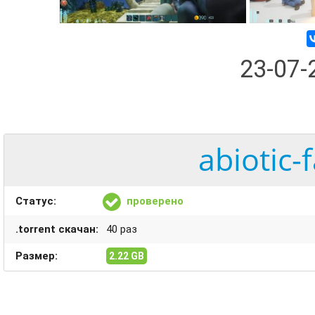
23-07
abiotic-
Статус:
проверено
.torrent скачан:
40 раз
Размер:
2.22 GB