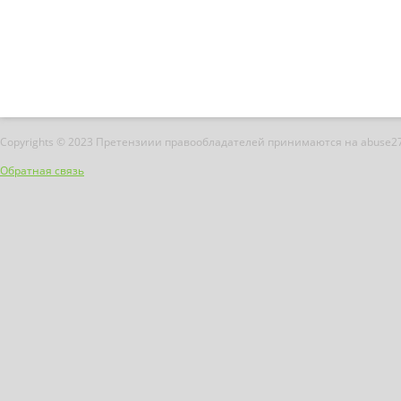
Copyrights © 2023 Претензиии правообладателей принимаются на abuse2
Обратная связь