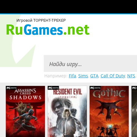
Например:
Fifa
,
Sims
,
GTA
,
Call Of Duty
,
NFS