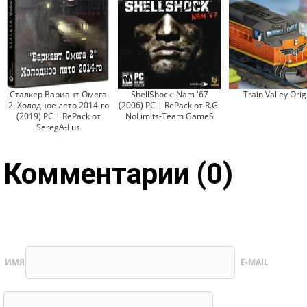
Сталкер Вариант Омега
ShellShock: Nam '67
Train Valley Orig
2. Холодное лето 2014-го
(2006) PC | RePack от R.G.
(2019) PC | RePack от
NoLimits-Team GameS
SeregA-Lus
Комментарии (0)
ИМЯ
E-MAIL