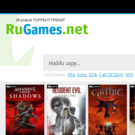
Например:
Fifa
,
Sims
,
GTA
,
Call Of Duty
,
NFS