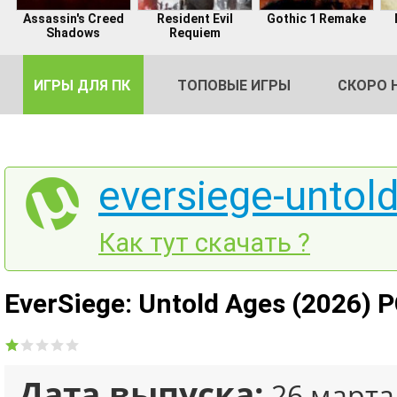
Assassin's Creed
Resident Evil
Gothic 1 Remake
Shadows
Requiem
ИГРЫ ДЛЯ ПК
ТОПОВЫЕ ИГРЫ
СКОРО 
eversiege-untold
DE
Как тут скачать ?
2
EverSiege: Untold Ages (2026) 
Дата выпуска:
26 марта