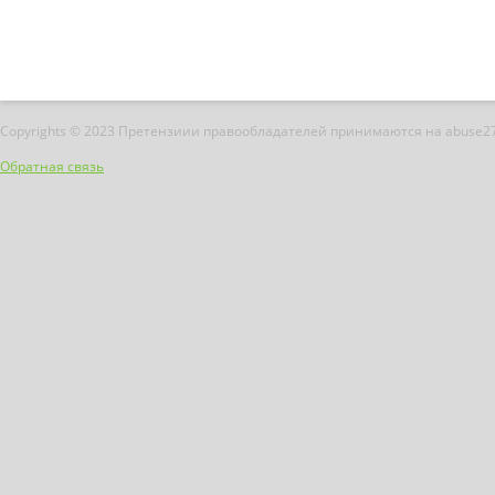
Copyrights © 2023 Претензиии правообладателей принимаются на abuse2
Обратная связь