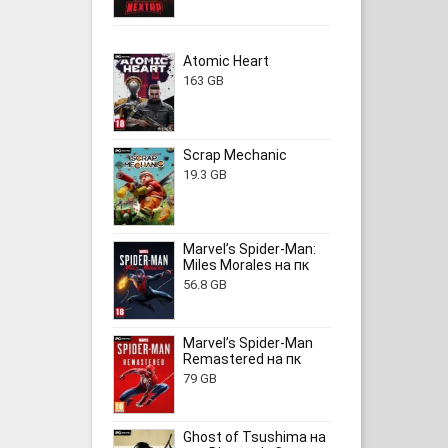
Atomic Heart
163 GB
Scrap Mechanic
19.3 GB
Marvel’s Spider-Man:
Miles Morales на пк
56.8 GB
Marvel’s Spider-Man
Remastered на пк
79 GB
Ghost of Tsushima на