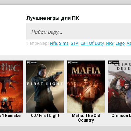
Лучшие игры для ПК
Например:
Fifa
,
Sims
,
GTA
,
Call Of Duty
,
NFS
,
Lego
,
As
c 1 Remake
007 First Light
Mafia: The Old
Crimson 
Country