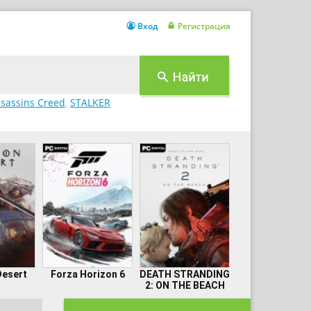
Вход
Регистрация
sassins Creed
,
STALKER
Desert
Forza Horizon 6
DEATH STRANDING
2: ON THE BEACH