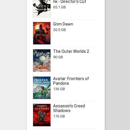
пк - Director's Cut
65.1 GB
Grim Dawn
20.5 GB
The Outer Worlds 2
90 GB
Avatar: Frontiers of
Pandora
136 GB
Assassin's Creed
Shadows
176 GB