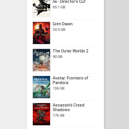
пк - Director's Cut
65.1 GB
Grim Dawn
20.5 GB
The Outer Worlds 2
90 GB
Avatar: Frontiers of
Pandora
136 GB
Assassin's Creed
Shadows
176 GB