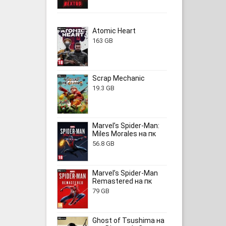
Atomic Heart
163 GB
Scrap Mechanic
19.3 GB
Marvel’s Spider-Man:
Miles Morales на пк
56.8 GB
Marvel’s Spider-Man
Remastered на пк
79 GB
Ghost of Tsushima на