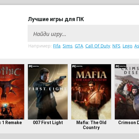
Лучшие игры для ПК
Например:
Fifa
,
Sims
,
GTA
,
Call Of Duty
,
NFS
,
Lego
,
As
c 1 Remake
007 First Light
Mafia: The Old
Crimson 
Country