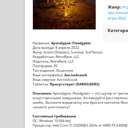
Жанр:
Игр
про Апока
игры 2022
Категори
Название:
Apocalypse: Floodgates
Дата выхода: 8 апреля 2022
Жанр: Action (Shooter), Survival, 3rd Person
Разработчик: RetroRave, LLC
Издатель: RetroRave, LLC
Платформа: PC
Тип издания: Лицензия
Язык интерфейса:
Английский
Язык озвучки: Английский
Таблетка:
Присутствует (DARKSiDERS)
Описание:
Apocalypse: Floodgates — это шутер от тре
искусственными ловушками. Активируйте расставленны
зомби. Заложите взрывчатку или бросьте коктейль Мо
сможете уничтожить?
Системные требования:
ОС: Windows 10 (64-bit)
Процессор: Intel Core i5-2500K@3.3GHz or AMD FX 6300