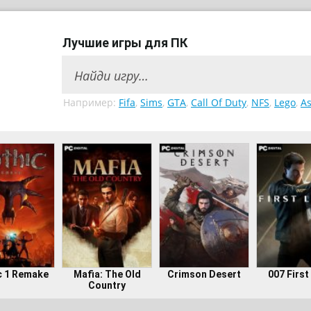
Лучшие игры для ПК
Например:
Fifa
,
Sims
,
GTA
,
Call Of Duty
,
NFS
,
Lego
,
As
c 1 Remake
Mafia: The Old
Crimson Desert
007 First
Country