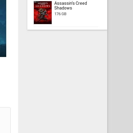
Assassin's Creed
Shadows
176 GB
|