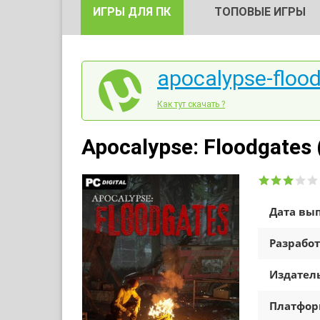
ИГРЫ ДЛЯ ПК
ТОПОВЫЕ ИГРЫ
apocalypse-flood
Как тут скачать ?
Apocalypse: Floodgates
Дата вып
Разработ
Издатель
Платфо