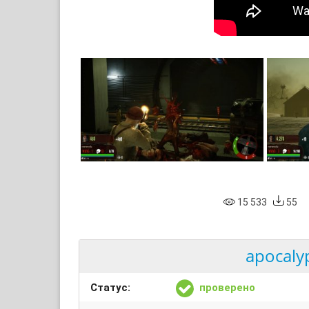
15 533
55
apocaly
Статус:
проверено