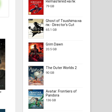
Remastered на пк
79 GB
Ghost of Tsushima на
пк - Director's Cut
65.1 GB
Grim Dawn
20.5 GB
The Outer Worlds 2
90 GB
Avatar: Frontiers of
e
Pandora
136 GB