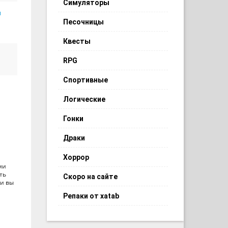
Симуляторы
ы
Песочницы
Квесты
RPG
Спортивные
Логические
Гонки
Драки
Хоррор
ми
ть
Скоро на сайте
би вы
Репаки от xatab