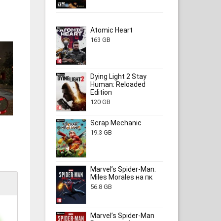
Atomic Heart
163 GB
Dying Light 2 Stay
Human: Reloaded
Edition
120 GB
Scrap Mechanic
19.3 GB
Marvel’s Spider-Man:
Miles Morales на пк
56.8 GB
Marvel’s Spider-Man