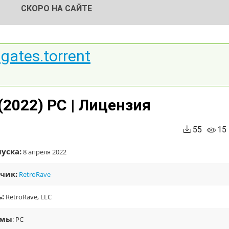
СКОРО НА САЙТЕ
gates.torrent
 (2022) PC | Лицензия
55
15
уска:
8 апреля 2022
чик:
RetroRave
:
RetroRave, LLC
рмы
: PC