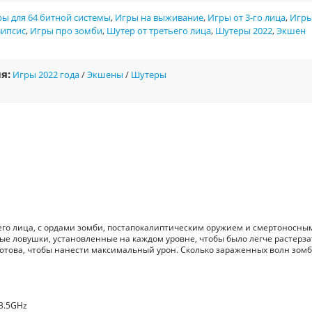
ы для 64 битной системы
,
Игры на выживание
,
Игры от 3-го лица
,
Игр
липсис
,
Игры про зомби
,
Шутер от третьего лица
,
Шутеры 2022
,
Экшен
я:
Игры 2022 года
/
Экшены
/
Шутеры
тьего лица, с ордами зомби, постапокалиптическим оружием и смертоносны
е ловушки, установленные на каждом уровне, чтобы было легче растерза
лотова, чтобы нанести максимальный урон. Сколько зараженных волн зом
@3.5GHz