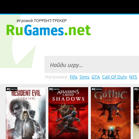
Например:
Fifa
,
Sims
,
GTA
,
Call Of Duty
,
NFS