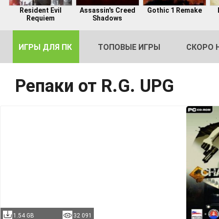
Resident Evil
Assassin's Creed
Gothic 1 Remake
Requiem
Shadows
ИГРЫ ДЛЯ ПК
ТОПОВЫЕ ИГРЫ
СКОРО 
Репаки от R.G. UPG
DE
2
1.54 GB
32 091