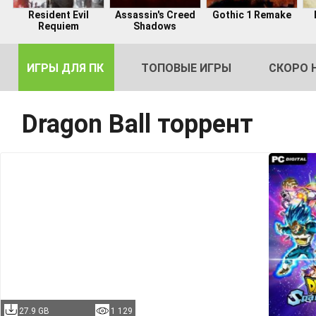
Resident Evil
Assassin's Creed
Gothic 1 Remake
Requiem
Shadows
ИГРЫ ДЛЯ ПК
ТОПОВЫЕ ИГРЫ
СКОРО 
Dragon Ball торрент
DE
2
27.9 GB
1 129