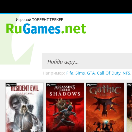
Например:
Fifa
,
Sims
,
GTA
,
Call Of Duty
,
NFS