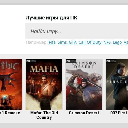
Лучшие игры для ПК
Например:
Fifa
,
Sims
,
GTA
,
Call Of Duty
,
NFS
,
Lego
,
As
c 1 Remake
Mafia: The Old
Crimson Desert
007 First
Country