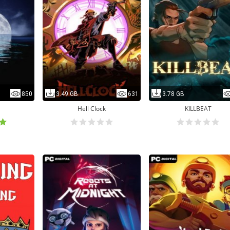
850
3.49 GB
631
3.78 GB
Hell Clock
KILLBEAT