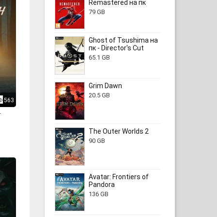
Remastered на пк
79 GB
Ghost of Tsushima на
пк - Director's Cut
65.1 GB
Grim Dawn
20.5 GB
563
r
The Outer Worlds 2
90 GB
Avatar: Frontiers of
Pandora
136 GB