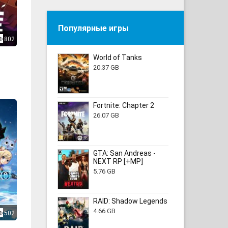
Популярные игры
802
World of Tanks
20.37 GB
Fortnite: Chapter 2
26.07 GB
GTA: San Andreas -
NEXT RP [+MP]
5.76 GB
RAID: Shadow Legends
4.66 GB
502