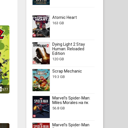
Atomic Heart
163 GB
Dying Light 2 Stay
Human: Reloaded
Edition
120 GB
Scrap Mechanic
19.3 GB
577
Marvel’s Spider-Man:
Miles Morales на пк
56.8 GB
Marvel’s Spider-Man