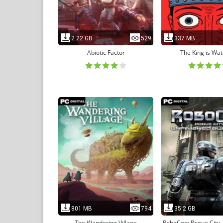
2.22 GB
529
337 MB
Abiotic Factor
The King is Wa
801 MB
794
35.2 GB
The Wandering Village
RoboCop: Rogue City 