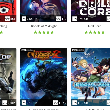
851
7.55 GB
499
3.98 GB
tching
Robots at Midnight
Drill Core
3 685
32.1 GB
1 159
11.3 GB
- Unfinished
Dungeons & Dragons
EDENS ZERO