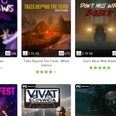
346
5.95 GB
670
3.78 GB
ows
Tales Beyond The Tomb - White
Don't Mess With Bobe
Silence