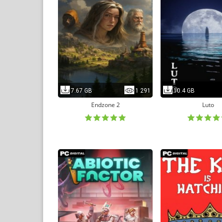
7.67 GB
1 291
10.4 GB
Endzone 2
Luto