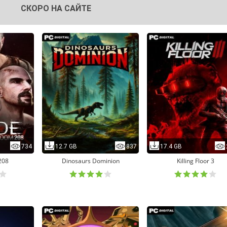
СКОРО НА САЙТЕ
734
12.7 GB
837
17.4 GB
208
Dinosaurs Dominion
Killing Floor 3