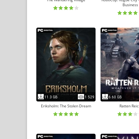
Business
11.3 GB
1 529
6.60 GB
Eriksholm: The Stolen Dream
Ratten Rei