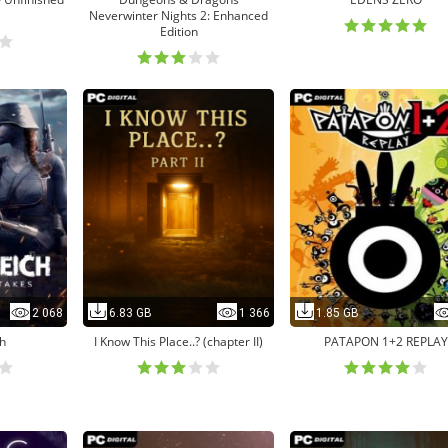
Neverwinter Nights 2: Enhanced
Edition
2 068
6.83 GB
1 366
1.85 GB
ch
I Know This Place..? (chapter II)
PATAPON 1+2 REPLAY