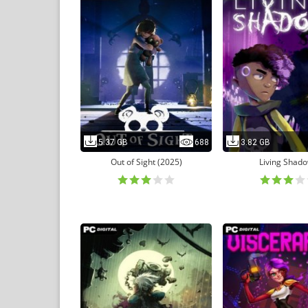
5.37 GB
688
3.82 GB
Out of Sight (2025)
Living Shad