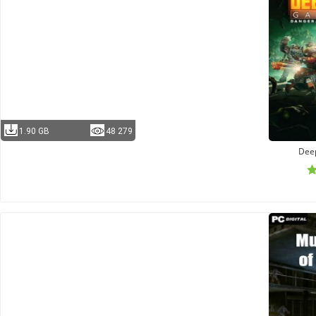
1.90 GB
48 279
Deep