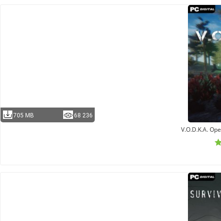
705 MB
68 236
V.O.D.K.A. Ope