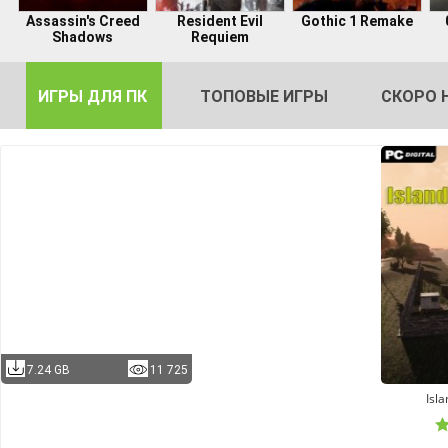
Assassin's Creed
Resident Evil
Gothic 1 Remake
Shadows
Requiem
ИГРЫ ДЛЯ ПК
ТОПОВЫЕ ИГРЫ
СКОРО 
DE
2
7.24 GB
11 725
Isl