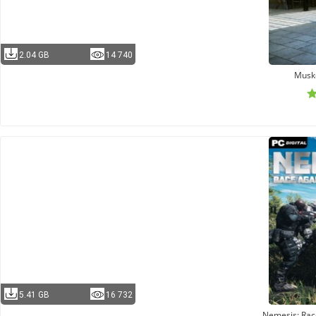
2.04 GB
14 740
Muske
5.41 GB
16 732
Nemesis: Rac