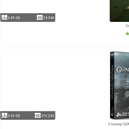
6.89 GB
24 948
Th
5.66 GB
216 242
Сталкер SGM