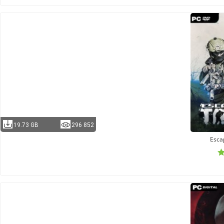
19.73 GB
296 852
Esca