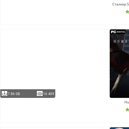
Сталкер Sh
7.86 GB
16 409
Hu