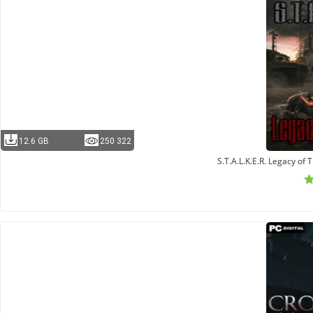
12.6 GB
250 322
S.T.A.L.K.E.R. Legacy o