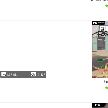
1.37 GB
11 407
Fi