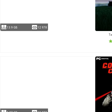
13.9 GB
12 978
Te