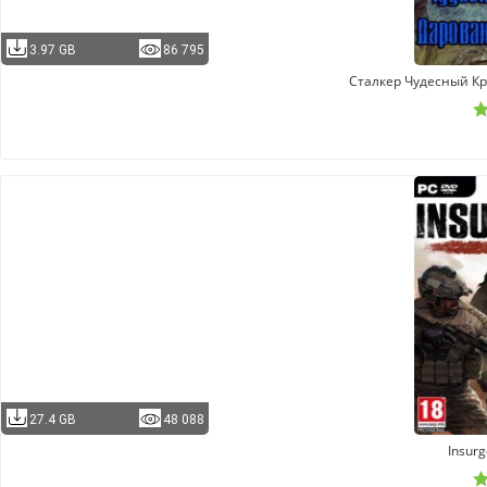
3.97 GB
86 795
Сталкер Чудесный К
27.4 GB
48 088
Insur