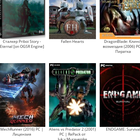
Сталкер Priboi Story -
Fallen Hearts
DragonBlade: Клин
Eternal [on OGSR Engine]
возмездия (2006) PC
Пиратка
MechRunner (2016) PC |
Aliens vs Predator 2 (2001)
ENDGAME: Surviva
Лицензия
PC | RePack от
Juk.v.Muravenike