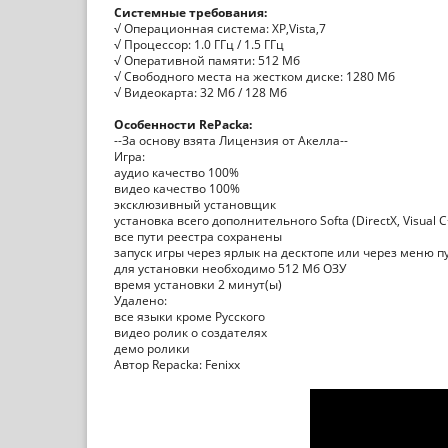
Системные требования:
√ Операционная система: XP,Vista,7
√ Процессор: 1.0 ГГц / 1.5 ГГц
√ Оперативной памяти: 512 Мб
√ Свободного места на жестком диске: 1280 Мб
√ Видеокарта: 32 Мб / 128 Мб
Особенности RePackа:
--За основу взята Лицензия от Акелла--
Игра:
аудио качество 100%
видео качество 100%
эксклюзивный установщик
установка всего дополнительного Softa (DirectX, Visual C
все пути реестра сохранены
запуск игры через ярлык на десктопе или через меню п
для установки необходимо 512 Мб ОЗУ
время установки 2 минут(ы)
Удалено:
все языки кроме Русского
видео ролик о создателях
демо ролики
Автор Repacka: Fenixx