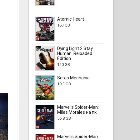
Atomic Heart
163 GB
Dying Light 2 Stay
Human: Reloaded
Edition
120 GB
Scrap Mechanic
19.3 GB
Marvel’s Spider-Man:
Miles Morales на пк
56.8 GB
Marvel’s Spider-Man