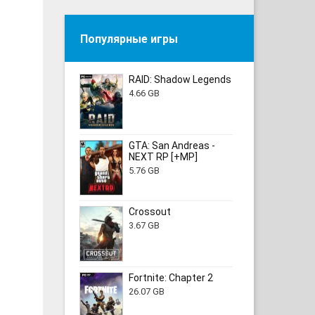
Популярные игры
RAID: Shadow Legends
4.66 GB
GTA: San Andreas -
NEXT RP [+MP]
5.76 GB
Crossout
3.67 GB
Fortnite: Chapter 2
26.07 GB