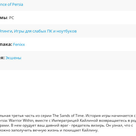
ince of Persia
рмы
: PC
йтинги
,
Игры для слабых ПК и ноутбуков
пака:
Fenixx
я:
Экшены
ельная третья часть из серии The Sands of Time. История игры начинается с 
ersia: Warrior Within, вместе с Императрицей Кайлиной возвращаетесь в р
рами. В нем орудует ваш давний враг - предатель визирь. Он узнал, что с
жно заполучить вечную жизнь и похищает Кайлину.