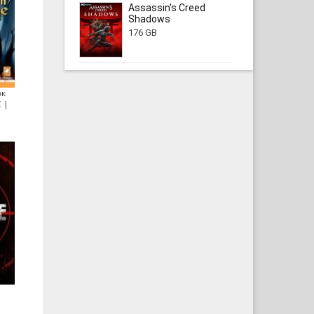
Assassin's Creed
Shadows
176 GB
ок
 |
l