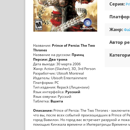
Серия:
Pr
Платфо
Жанр:
Фа
Автор ре
Название:
Prince of Persia: The Two
Thrones
Категори
Название на русском:
Принц
Персии: Два трона
Дата выхода: 30 марта 2006
Жанр: Action (Slasher), 3D, 3rd Person
Разработчик: Ubisoft Montreal
Издатель: Ubisoft Entertainment
Платформа: PC
Тип издания: Repack (Лицензии)
Язык интерфейса:
Русский
Язык озвучки: Русский
Таблетка:
Вшита
Описание:
Prince of Persia: The Two Thrones - заключит
что вы, после всех событий произошедших в Prince of P
город Вавилон. Но город вас встречает разрухой и пожа
помощью Кинжала времени и Императрицы Времени мо