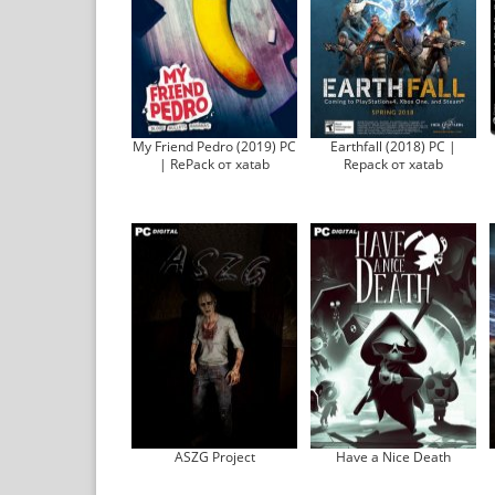
My Friend Pedro (2019) PC
Earthfall (2018) PC |
| RePack от xatab
Repack от xatab
ASZG Project
Have a Nice Death