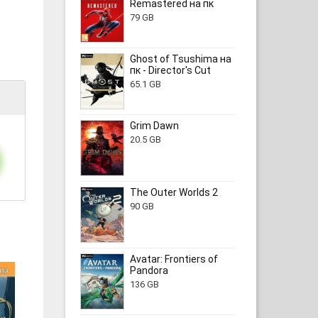
Remastered на пк
79 GB
Ghost of Tsushima на
пк - Director's Cut
65.1 GB
Grim Dawn
20.5 GB
The Outer Worlds 2
90 GB
Avatar: Frontiers of
Pandora
136 GB