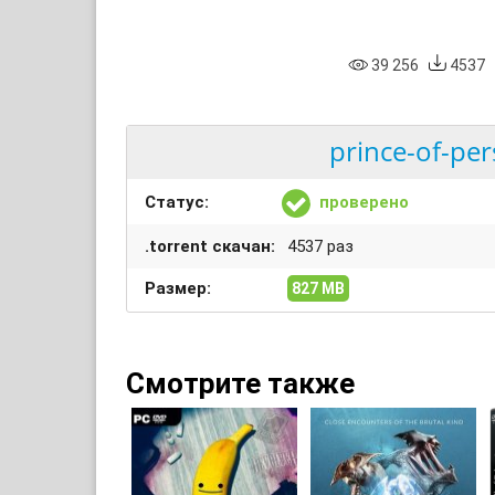
39 256
4537
prince-of-per
Статус:
проверено
.torrent скачан:
4537 раз
Размер:
827 MB
Смотрите также