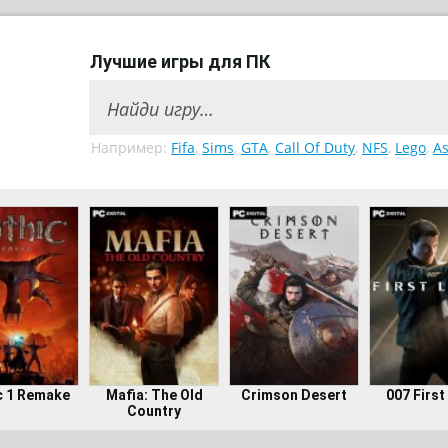
Лучшие игры для ПК
Например:
Fifa
,
Sims
,
GTA
,
Call Of Duty
,
NFS
,
Lego
,
As
c 1 Remake
Mafia: The Old
Crimson Desert
007 First
Country