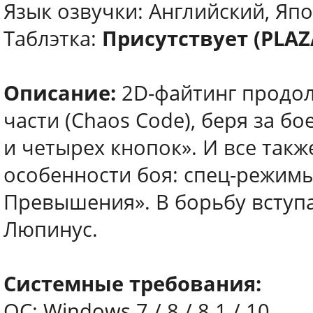
Язык озвучки: Английский, Яп
Таблэтка:
Присутствует (PLAZ
Описание:
2D-файтинг продо
части (Chaos Code), беря за б
и четырех кнопок». И все так
особенности боя: спец-режимы
Превышения». В борьбу вступа
Люпинус.
Системные требования:
ОС: Windows 7 / 8 / 8.1 / 10