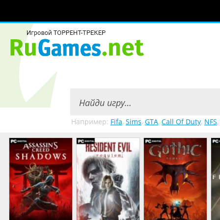
Например:
Fifa
,
Sims
,
GTA
,
Call Of Duty
,
NFS