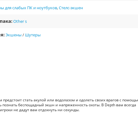
ы для слабых ПК и ноутбуков
,
Стелс-экшен
пака:
Other s
я:
Экшены
/
Шутеры
 предстоит стать акулой или водолазом и одолеть своих врагов с помощ
ь познать беспощадный экшн и напряженность охоты. В Depth вам всегда
игроки не дадут вам отдохнуть ни секунды.