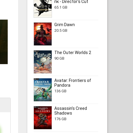
пк - Director's Cut
65.1 GB
Grim Dawn
20.5 GB
The Outer Worlds 2
90 GB
Avatar: Frontiers of
Pandora
136 GB
Assassin's Creed
Shadows
176 GB