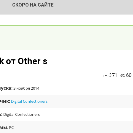
СКОРО НА САЙТЕ
k от Other s
371
60
уска:
3 ноября 2014
чик:
Digital Confectioners
:
Digital Confectioners
рмы
: PC