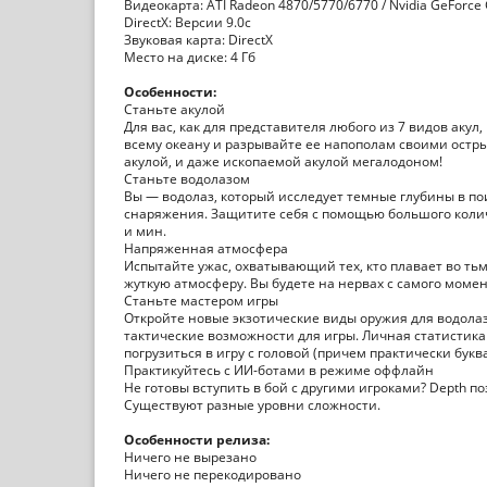
Видеокарта: ATI Radeon 4870/5770/6770 / Nvidia GeForce 
DirectX: Версии 9.0c
Звуковая карта: DirectX
Место на диске: 4 Гб
Особенности:
Станьте акулой
Для вас, как для представителя любого из 7 видов аку
всему океану и разрывайте ее напополам своими остры
акулой, и даже ископаемой акулой мегалодоном!
Станьте водолазом
Вы — водолаз, который исследует темные глубины в по
снаряжения. Защитите себя с помощью большого колич
и мин.
Напряженная атмосфера
Испытайте ужас, охватывающий тех, кто плавает во ть
жуткую атмосферу. Вы будете на нервах с самого момен
Станьте мастером игры
Откройте новые экзотические виды оружия для водола
тактические возможности для игры. Личная статистик
погрузиться в игру с головой (причем практически буква
Практикуйтесь с ИИ-ботами в режиме оффлайн
Не готовы вступить в бой с другими игроками? Depth 
Существуют разные уровни сложности.
Особенности релиза:
Ничего не вырезано
Ничего не перекодировано