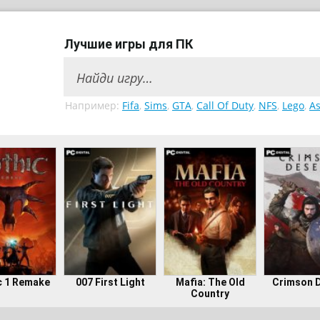
Лучшие игры для ПК
Например:
Fifa
,
Sims
,
GTA
,
Call Of Duty
,
NFS
,
Lego
,
As
c 1 Remake
007 First Light
Mafia: The Old
Crimson 
Country