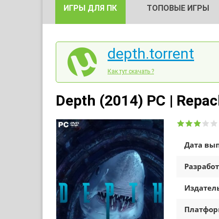
ИГРЫ ДЛЯ ПК
ТОПОВЫЕ ИГРЫ
depth.torrent
Как тут скачать ?
Depth (2014) PC | Repac
Дата вып
Разработ
Издатель
Платфо