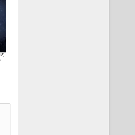
18)
b