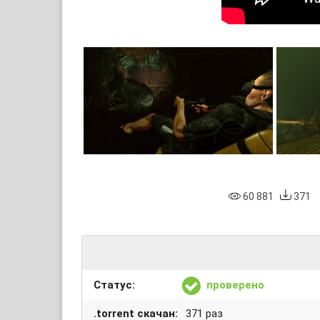
60 881
371
Статус:
проверено
.torrent скачан:
371 раз