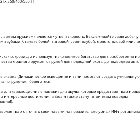
GTX 260/460/550 Ti
л, главным оружием являются чутье и скорость. Выслеживайте свою добычу 
ми зубами. Станьте белой, тигровой, серо-голубой, молотоголовой или ли
исках сокровищ и использует накопленное богатство для приобретения но
ества мощного оружия: от ружей для подводной охоты до подводных авт
ме океана. Динамическое освещение и тени помогают создать уникальную
та погружения, берегитесь!
за или «эволюционные навыки» для акулы, которые предоставят вам новы
а и интересные достижения в Steam также станут отличным поводом
льно!).
позволяет вам отточить свои навыки на поразительно умных ИИ-противника