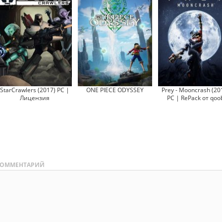
StarCrawlers (2017) PC |
ONE PIECE ODYSSEY
Prey - Mooncrash (20
Лицензия
PC | RePack от qoo
ОММЕНТАРИЙ