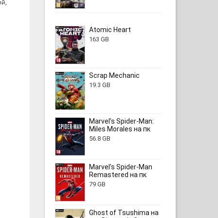
ий,
Atomic Heart
163 GB
Scrap Mechanic
19.3 GB
Marvel’s Spider-Man:
Miles Morales на пк
56.8 GB
Marvel’s Spider-Man
Remastered на пк
79 GB
Ghost of Tsushima на