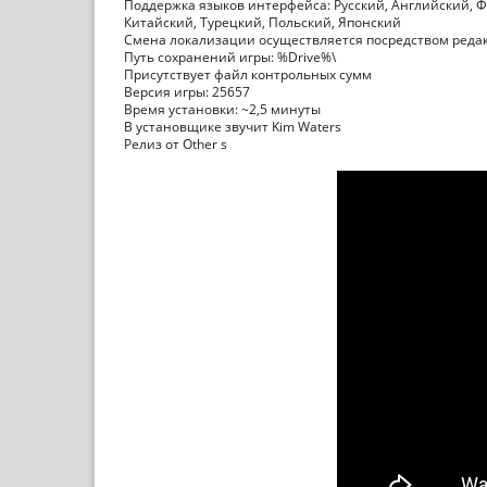
Поддержка языков интерфейса: Русский, Английский, Ф
Китайский, Турецкий, Польский, Японский
Смена локализации осуществляется посредством редакт
Путь сохранений игры: %Drive%\
Присутствует файл контрольных сумм
Версия игры: 25657
Время установки: ~2,5 минуты
В установщике звучит Kim Waters
Релиз от Other s