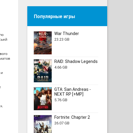
Популярные игры
War Thunder
по
сьей
23.23 GB
вого
оматов
RAID: Shadow Legends
4.66 GB
 и
е
GTA: San Andreas -
NEXT RP [+MP]
5.76 GB
х.
Fortnite: Chapter 2
26.07 GB