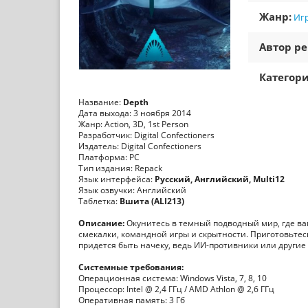
Жанр:
Игр
Автор ре
Категори
Название:
Depth
Дата выхода: 3 ноября 2014
Жанр: Action, 3D, 1st Person
Разработчик: Digital Confectioners
Издатель: Digital Confectioners
Платформа: PC
Тип издания: Repack
Язык интерфейса:
Русский, Английский, Multi12
Язык озвучки: Английский
Таблетка:
Вшита (ALI213)
Описание:
Окунитесь в темный подводный мир, где вам
смекалки, командной игры и скрытности. Приготовьтес
придется быть начеку, ведь ИИ-противники или другие 
Системные требования:
Операционная система: Windows Vista, 7, 8, 10
Процессор: Intel @ 2,4 ГГц / AMD Athlon @ 2,6 ГГц
Оперативная память: 3 Гб