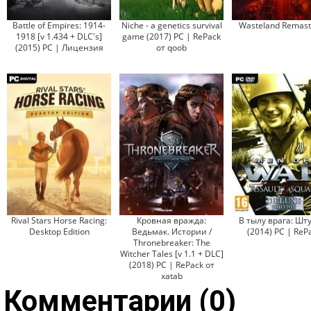
Battle of Empires: 1914-
Niche - a genetics survival
Wasteland Remast
1918 [v 1.434 + DLC's]
game (2017) PC | RePack
(2015) PC | Лицензия
от qoob
Rival Stars Horse Racing:
Кровная вражда:
В тылу врага: Шт
Desktop Edition
Ведьмак. Истории /
(2014) PC | ReP
Thronebreaker: The
Witcher Tales [v 1.1 + DLC]
(2018) PC | RePack от
xatab
Комментарии (0)