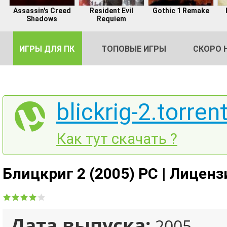
Assassin's Creed
Resident Evil
Gothic 1 Remake
Shadows
Requiem
ИГРЫ ДЛЯ ПК
ТОПОВЫЕ ИГРЫ
СКОРО 
blickrig-2.torren
DE
Как тут скачать ?
2
Блицкриг 2 (2005) PC | Лиценз
Дата выпуска:
2005