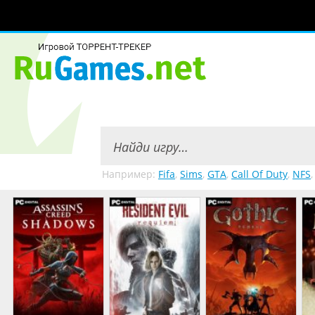
Например:
Fifa
,
Sims
,
GTA
,
Call Of Duty
,
NFS