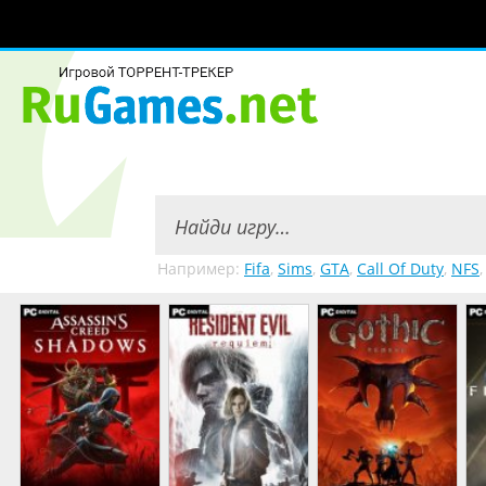
Например:
Fifa
,
Sims
,
GTA
,
Call Of Duty
,
NFS