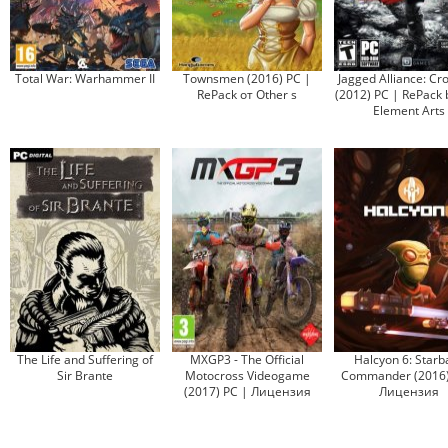
Total War: Warhammer II
Townsmen (2016) PC |
Jagged Alliance: Cro
RePack от Other s
(2012) PC | RePack 
Element Arts
The Life and Suffering of
MXGP3 - The Official
Halcyon 6: Starb
Sir Brante
Motocross Videogame
Commander (2016)
(2017) PC | Лицензия
Лицензия