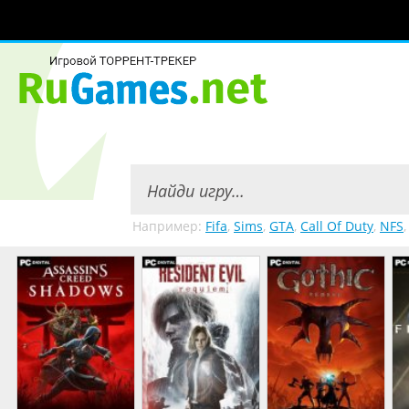
Например:
Fifa
,
Sims
,
GTA
,
Call Of Duty
,
NFS